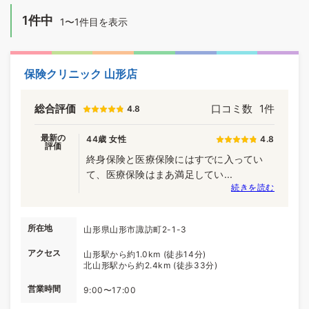
1件中
1〜1件目を表示
保険クリニック 山形店
総合評価
口コミ数
1件
4.8
最新の
44歳 女性
4.8
評価
終身保険と医療保険にはすでに入ってい
て、医療保険はまあ満足してい...
続きを読む
所在地
山形県山形市諏訪町2-1-3
アクセス
山形駅から約1.0km (徒歩14分)
北山形駅から約2.4km (徒歩33分)
営業時間
9:00〜17:00