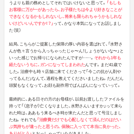
うよりも親の務めとしてそれではいけないと思って。
「もしも
お客様に万が一があったら、お子様たちは今より好きなことが
できなくなるかもしれないし、将来も限られちゃうかもしれな
いけどいいんですか！？」
って、かなり本気になってお話しまし
た（笑）
結局、こちらがご提案した保障の厚い内容を選ばれて、「水野さ
んが色々言うから入っちゃったじゃ〜ん！しょうがないな〜」と
いった感じでお帰りになられたんですが……。
それから1年も
経たないうちに、ガンになってしまわれた
んです。まだ41歳で
した。治療中も時々店舗に来てくださって「今この抗がん剤や
ってるんだ」なんて、過程を教えてくださいましたね。だんだん
頭髪もなくなって、お顔も副作用でぱんぱんになっていって。
最終的に、ある日その方のお母様が、以前お渡ししたファイルを
持って「（息子が）亡くなりました、水野さんいますか」って来ら
れた時は、ああもう来るべき時が来たんだと思って号泣しまし
たね。それでも
「治療費だけでも心配しなくて済んだのはだい
ぶ気持ちが違ったと思うの。保険に入ってて本当に良かった、
ありがとう」
とおっしゃっていただきました。