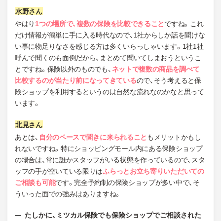
やはり
1つの場所で、複数の保険を比較できること
ですね。これ
だけ情報が簡単に手に入る時代なので、1社からしか話を聞けな
い事に物足りなさを感じる方は多くいらっしゃいます。1社1社
呼んで聞くのも面倒だから、まとめて聞いてしまおうというこ
とですね。保険以外のものでも、
ネットで複数の商品を調べて
比較するのが当たり前になってきている
ので、そう考えると保
険ショップを利用するというのは自然な流れなのかなと思って
います。
あとは、
自分のペースで聞きに来られること
もメリットかもし
れないですね。特にショッピングモール内にある保険ショップ
の場合は、常に誰かスタッフがいる状態を作っているので、スタ
ッフの手が空いている限りは
ふらっとお立ち寄りいただいての
ご相談も可能
です。完全予約制の保険ショップが多い中で、そ
ういった面での強みはありますね。
たしかに、ミツカル保険でも保険ショップでご相談された