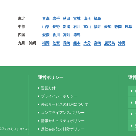
東北
青森
岩手
秋田
宮城
山形
福島
中部
山梨
長野
新潟
石川
富山
福井
愛知
静岡
岐阜
四国
愛媛
香川
高知
徳島
九州・沖縄
福岡
佐賀
長崎
熊本
大分
宮崎
鹿児島
沖縄
運営ポリシー
運
運営方針
プライバシーポリシー
外部サービスの利用について
コンプライアンスポリシー
情報セキュリティポリシー
反社会的勢力排除ポリシー
理店ではありませんの