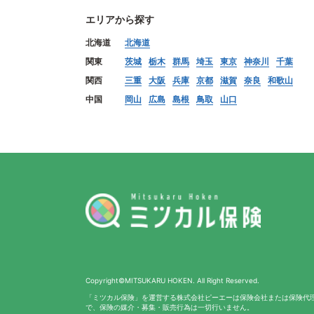
エリアから探す
北海道
北海道
関東
茨城
栃木
群馬
埼玉
東京
神奈川
千葉
関西
三重
大阪
兵庫
京都
滋賀
奈良
和歌山
中国
岡山
広島
島根
鳥取
山口
Copyright©MITSUKARU HOKEN. All Right Reserved.
「ミツカル保険」を運営する株式会社ピーエーは保険会社または保険代
で、保険の媒介・募集・販売行為は一切行いません。