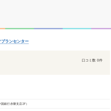
フプランセンター
口コミ数
0件
中国銀行赤磐支店2F）