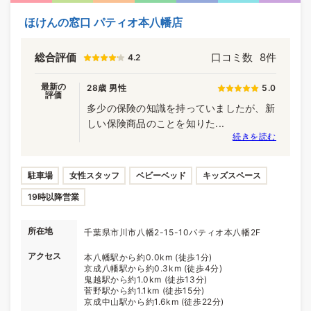
ほけんの窓口 パティオ本八幡店
総合評価
口コミ数
8件
4.2
最新の
28歳 男性
5.0
評価
多少の保険の知識を持っていましたが、新
しい保険商品のことを知りた...
続きを読む
駐車場
女性スタッフ
ベビーベッド
キッズスペース
19時以降営業
所在地
千葉県市川市八幡2-15-10パティオ本八幡2F
アクセス
本八幡駅から約0.0km (徒歩1分)
京成八幡駅から約0.3km (徒歩4分)
鬼越駅から約1.0km (徒歩13分)
菅野駅から約1.1km (徒歩15分)
京成中山駅から約1.6km (徒歩22分)