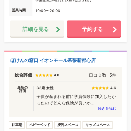
学園前駅から約2.2km (徒歩31分)
営業時間
10:00〜20:00
詳細を見る
予約する
ほけんの窓口 イオンモール幕張新都心店
総合評価
口コミ数
5件
4.8
最新の
33歳 女性
4.6
評価
子供が産まれる前に学資保険に加入したか
ったのでどんな保険が良いか...
続きを読む
駐車場
ベビーベッド
授乳スペース
キッズスペース