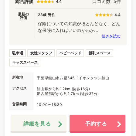
総合評価
口コミ数
5件
4.4
最新の
28歳 男性
4.4
評価
保険についての知識がほとんどなく、どん
な保険に入ればいいのかわか...
続きを読む
駐車場
女性スタッフ
ベビーベッド
授乳スペース
キッズスペース
所在地
千葉県館山市八幡545-1イオンタウン館山
アクセス
館山駅から約1.2km (徒歩16分)
那古船形駅から約2.7km (徒歩37分)
営業時間
10:00〜18:30
詳細を見る
予約する