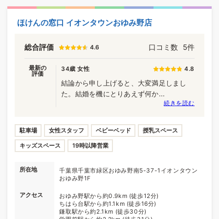
ほけんの窓口 イオンタウンおゆみ野店
総合評価
口コミ数
5件
4.6
最新の
34歳 女性
4.8
評価
結論から申し上げると、大変満足しまし
た。結婚を機にとりあえず何か...
続きを読む
駐車場
女性スタッフ
ベビーベッド
授乳スペース
キッズスペース
19時以降営業
所在地
千葉県千葉市緑区おゆみ野南5-37-1イオンタウン
おゆみ野1F
アクセス
おゆみ野駅から約0.9km (徒歩12分)
ちはら台駅から約1.1km (徒歩16分)
鎌取駅から約2.1km (徒歩30分)