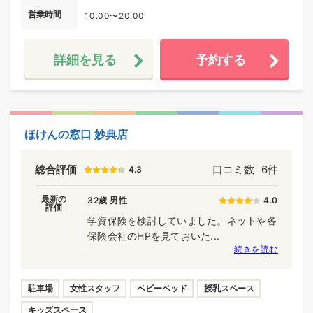
営業時間
10:00〜20:00
詳細を見る
予約する
ほけんの窓口 妙典店
総合評価
口コミ数
6件
4.3
最新の
32歳 男性
4.0
評価
学資保険を検討していました。ネットや各
保険会社のHPを見ておいた...
続きを読む
駐車場
女性スタッフ
ベビーベッド
授乳スペース
キッズスペース