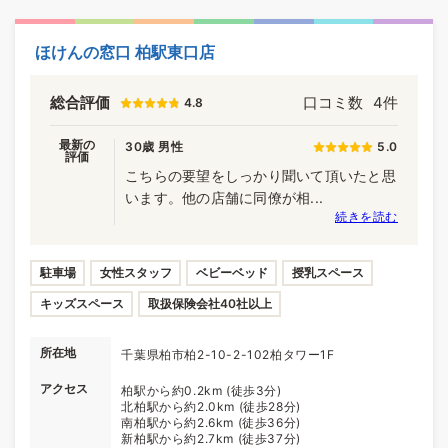
ほけんの窓口 柏駅東口店
総合評価
口コミ数
4件
4.8
最新の
30歳 男性
5.0
評価
こちらの要望をしっかり聞いて頂いたと思
います。他の店舗に同僚が相...
続きを読む
駐車場
女性スタッフ
ベビーベッド
授乳スペース
キッズスペース
取扱保険会社40社以上
所在地
千葉県柏市柏2-10-2-102柏タワー1F
アクセス
柏駅から約0.2km (徒歩3分)
北柏駅から約2.0km (徒歩28分)
南柏駅から約2.6km (徒歩36分)
新柏駅から約2.7km (徒歩37分)