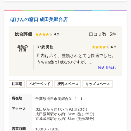
ほけんの窓口 成田美郷台店
総合評価
口コミ数
5件
4.2
最新の
37歳 男性
4.2
評価
店内は広く、整頓されとても快適でした。
うちの娘は1歳なのですが、...
続きを読む
駐車場
ベビーベッド
授乳スペース
キッズスペース
所在地
千葉県成田市美郷台3－1－1
アクセス
成田駅から約1.6km (徒歩23分)
成田湯川駅から約1.8km (徒歩25分)
京成成田駅から約1.8km (徒歩25分)
営業時間
10:00〜18:30