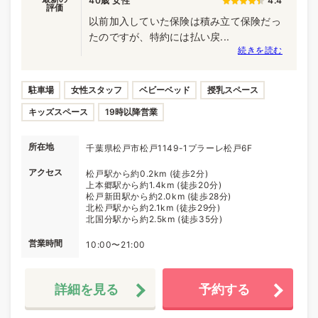
40歳 女性
4.4
評価
以前加入していた保険は積み立て保険だっ
たのですが、特約には払い戻...
続きを読む
駐車場
女性スタッフ
ベビーベッド
授乳スペース
キッズスペース
19時以降営業
所在地
千葉県松戸市松戸1149-1プラーレ松戸6F
アクセス
松戸駅から約0.2km (徒歩2分)
上本郷駅から約1.4km (徒歩20分)
松戸新田駅から約2.0km (徒歩28分)
北松戸駅から約2.1km (徒歩29分)
北国分駅から約2.5km (徒歩35分)
営業時間
10:00〜21:00
詳細を見る
予約する