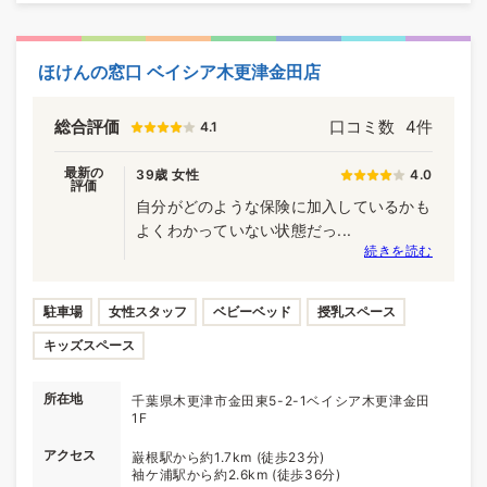
ほけんの窓口 ベイシア木更津金田店
総合評価
口コミ数
4件
4.1
最新の
39歳 女性
4.0
評価
自分がどのような保険に加入しているかも
よくわかっていない状態だっ...
続きを読む
駐車場
女性スタッフ
ベビーベッド
授乳スペース
キッズスペース
所在地
千葉県木更津市金田東5-2-1ベイシア木更津金田
1F
アクセス
巌根駅から約1.7km (徒歩23分)
袖ケ浦駅から約2.6km (徒歩36分)