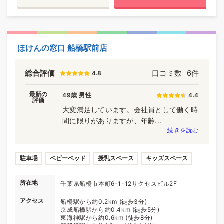
ほけんの窓口 船橋駅前店
総合評価
口コミ数
6件
4.8
最新の
49歳 男性
4.4
評価
大変満足しています。会社員として働く時
間に限りがありますが、年齢...
続きを読む
駐車場
ベビーベッド
授乳スペース
キッズスペース
所在地
千葉県船橋市本町6-1-12サクセスビル2F
アクセス
船橋駅から約0.2km (徒歩3分)
京成船橋駅から約0.4km (徒歩5分)
東海神駅から約0.6km (徒歩8分)