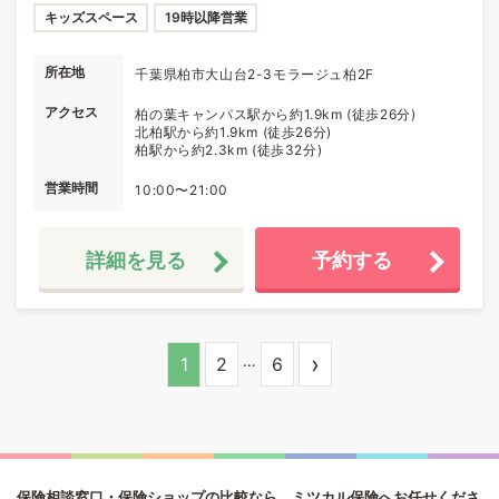
キッズスペース
19時以降営業
所在地
千葉県柏市大山台2-3モラージュ柏2F
アクセス
柏の葉キャンパス駅から約1.9km (徒歩26分)
北柏駅から約1.9km (徒歩26分)
柏駅から約2.3km (徒歩32分)
営業時間
10:00〜21:00
詳細を見る
予約する
›
…
1
2
6
保険相談窓口・保険ショップの比較なら、ミツカル保険へお任せくださ