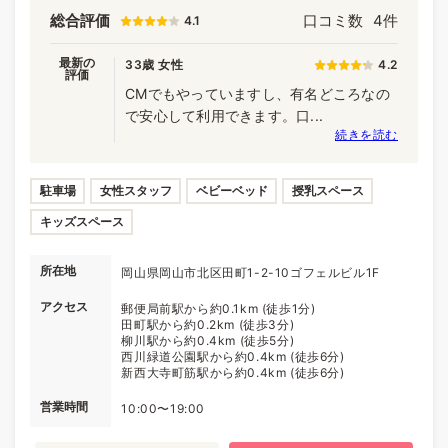
総合評価
口コミ数
4件
4.1
最新の
33歳 女性
4.2
評価
CMでもやっていますし、有名どころなの
で安心して利用できます。口...
続きを読む
駐車場
女性スタッフ
ベビーベッド
授乳スペース
キッズスペース
所在地
岡山県岡山市北区田町1-2-10ゴフェルビル1F
アクセス
郵便局前駅から約0.1km (徒歩1分)
田町駅から約0.2km (徒歩3分)
柳川駅から約0.4km (徒歩5分)
西川緑道公園駅から約0.4km (徒歩6分)
新西大寺町筋駅から約0.4km (徒歩6分)
営業時間
10:00〜19:00