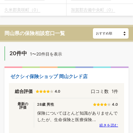
久米郡美咲町（0）
加賀郡吉備中央町（0）
岡山県の保険相談窓口一覧
20件中
1〜20件目を表示
ゼクシィ保険ショップ 岡山クレド店
総合評価
口コミ数
1件
4.0
最新の
28歳 男性
4.0
評価
保険についてほとんど知識がありませんで
したが、生命保険と医療保険...
続きを読む