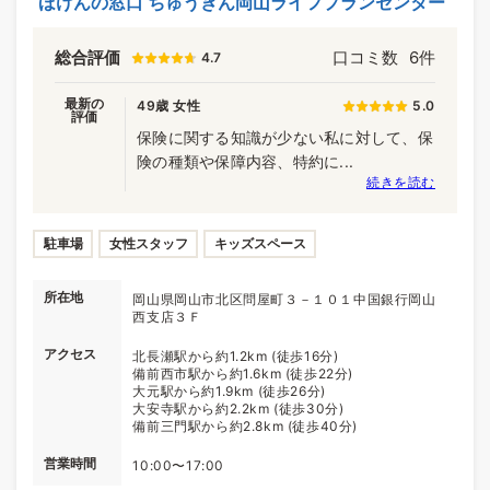
ほけんの窓口 ちゅうぎん岡山ライフプランセンター
総合評価
口コミ数
6件
4.7
最新の
49歳 女性
5.0
評価
保険に関する知識が少ない私に対して、保
険の種類や保障内容、特約に...
続きを読む
駐車場
女性スタッフ
キッズスペース
所在地
岡山県岡山市北区問屋町３－１０１中国銀行岡山
西支店３Ｆ
アクセス
北長瀬駅から約1.2km (徒歩16分)
備前西市駅から約1.6km (徒歩22分)
大元駅から約1.9km (徒歩26分)
大安寺駅から約2.2km (徒歩30分)
備前三門駅から約2.8km (徒歩40分)
営業時間
10:00〜17:00