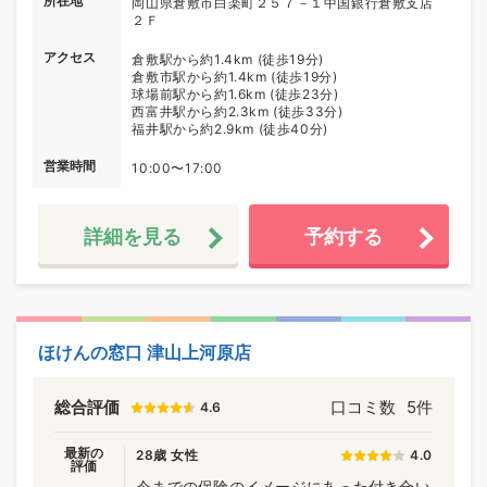
所在地
岡山県倉敷市白楽町２５７－１中国銀行倉敷支店
２Ｆ
アクセス
倉敷駅から約1.4km (徒歩19分)
倉敷市駅から約1.4km (徒歩19分)
球場前駅から約1.6km (徒歩23分)
西富井駅から約2.3km (徒歩33分)
福井駅から約2.9km (徒歩40分)
営業時間
10:00〜17:00
詳細を見る
予約する
ほけんの窓口 津山上河原店
総合評価
口コミ数
5件
4.6
最新の
28歳 女性
4.0
評価
今までの保険のイメージにあった付き合い