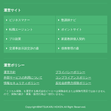
運営サイト
ビジネスマナー
塾講師ナビ
転職エージェント
ポイントサイト
プロ副業
家庭教師個人契約
交通事故示談交渉の森
債務整理の森
運営ポリシー
運営方針
プライバシーポリシー
外部サービスの利用について
コンプライアンスポリシー
情報セキュリティポリシー
反社会的勢力排除ポリシー
「ミツカル保険」を運営する株式会社ピーエーは保険会社または保険代理店ではありません
ので、保険の媒介・募集・販売行為は一切行いません。
Copyright©MITSUKARU HOKEN.
All Right Reserved.