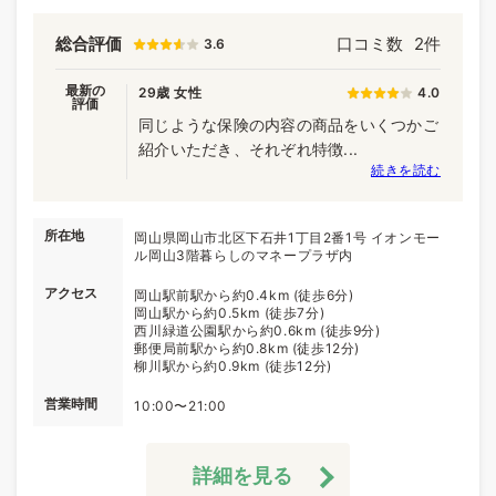
総合評価
口コミ数
2件
3.6
最新の
29歳 女性
4.0
評価
同じような保険の内容の商品をいくつかご
紹介いただき、それぞれ特徴...
続きを読む
所在地
岡山県岡山市北区下石井1丁目2番1号 イオンモー
ル岡山3階暮らしのマネープラザ内
アクセス
岡山駅前駅から約0.4km (徒歩6分)
岡山駅から約0.5km (徒歩7分)
西川緑道公園駅から約0.6km (徒歩9分)
郵便局前駅から約0.8km (徒歩12分)
柳川駅から約0.9km (徒歩12分)
営業時間
10:00〜21:00
詳細を見る