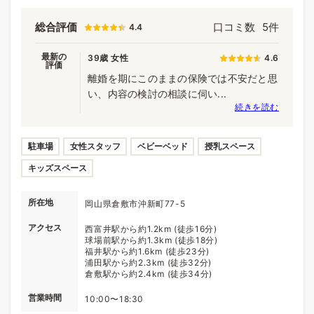
総合評価
口コミ数
5件
4.4
最新の
39歳 女性
4.6
評価
離婚を期にこのままの保険では不安だと思
い、内容の検討の相談に伺い...
続きを読む
駐車場
女性スタッフ
ベビーベッド
授乳スペース
キッズスペース
所在地
岡山県倉敷市沖新町77-5
アクセス
西富井駅から約1.2km (徒歩16分)
球場前駅から約1.3km (徒歩18分)
福井駅から約1.6km (徒歩23分)
浦田駅から約2.3km (徒歩32分)
倉敷駅から約2.4km (徒歩34分)
営業時間
10:00〜18:30