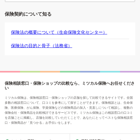
保険契約について知る
保険法の概要について（生命保険文化センター）
保険法の目的と骨子（法務省）
保険相談窓口・保険ショップの比較なら、ミツカル保険へお任せくださ
い
ミツカル保険は、保険相談窓口・保険ショップの店舗を探して比較できるサイトです。全国
多数の相談窓口について、口コミを参考にして探すことができます。保険相談とは、生命保
険、医療保険、がん保険、学資保険などの保険商品の加入・見直しについて相談し、複数の
保険会社・保険商品を比較検討できるサービスです。ミツカル保険はこの相談窓口の口コミ
を店舗ごとに掲載し、店舗を比較していただくことで、あなたにとってベストな保険相談窓
口・保険商品が「見つかる」お手伝いをします。