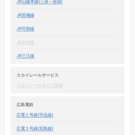
JR山陽本線(三原～岩国)
JR芸備線
JR可部線
JR木次線
JR三江線
スカイレールサービス
スカイレールみどり坂線
広島電鉄
広電１号線(宇品線)
広電２号線(宮島線)