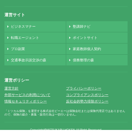
運営サイト
ビジネスマナー
塾講師ナビ
転職エージェント
ポイントサイト
プロ副業
家庭教師個人契約
交通事故示談交渉の森
債務整理の森
運営ポリシー
運営方針
プライバシーポリシー
外部サービスの利用について
コンプライアンスポリシー
情報セキュリティポリシー
反社会的勢力排除ポリシー
「ミツカル保険」を運営する株式会社ピーエーは保険会社または保険代理店ではありません
ので、保険の媒介・募集・販売行為は一切行いません。
Copyright©MITSUKARU HOKEN.
All Right Reserved.