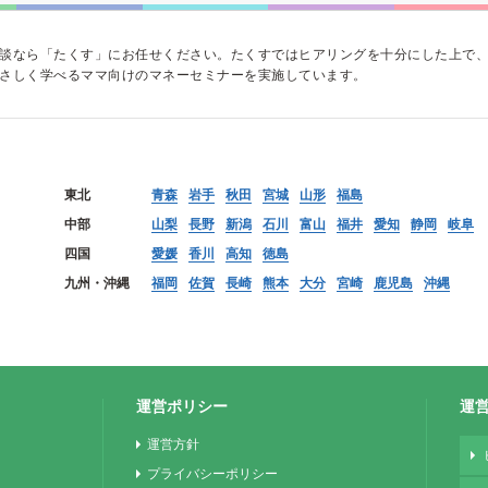
談なら「たくす」にお任せください。たくすではヒアリングを十分にした上で
さしく学べるママ向けのマネーセミナーを実施しています。
東北
青森
岩手
秋田
宮城
山形
福島
中部
山梨
長野
新潟
石川
富山
福井
愛知
静岡
岐阜
四国
愛媛
香川
高知
徳島
九州・沖縄
福岡
佐賀
長崎
熊本
大分
宮崎
鹿児島
沖縄
運営ポリシー
運
運営方針
プライバシーポリシー