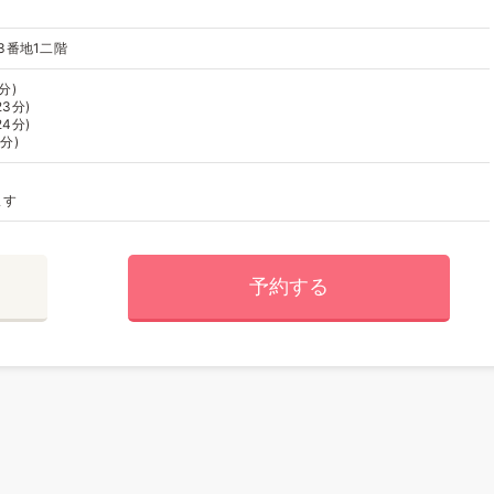
3番地1二階
分)
3分)
4分)
分)
ます
予約する