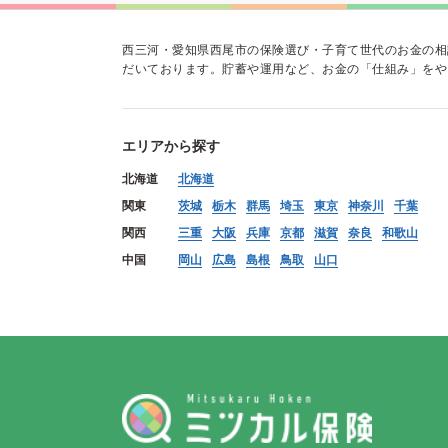
西三河・愛知県西尾市の保険選び・子育て世代のお金の相
だいております。貯蓄や運用など、お金の「仕組み」をや
エリアから探す
北海道
北海道
関東
茨城
栃木
群馬
埼玉
東京
神奈川
千葉
関西
三重
大阪
兵庫
京都
滋賀
奈良
和歌山
中国
岡山
広島
島根
鳥取
山口