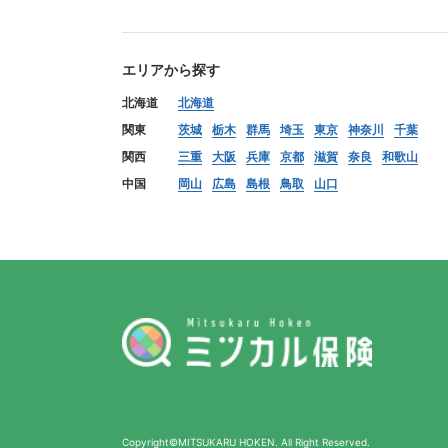
エリアから探す
北海道
北海道
関東
茨城
栃木
群馬
埼玉
東京
神奈川
千葉
関西
三重
大阪
兵庫
京都
滋賀
奈良
和歌山
中国
岡山
広島
島根
鳥取
山口
Copyright©MITSUKARU HOKEN. All Right Reserved.