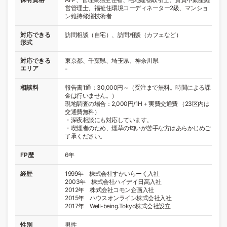
営管理士、福祉住環境コーディネーター2級、マンショ
ン維持修繕技術者
対応できる
訪問相談（自宅）、訪問相談（カフェなど）
形式
対応できる
東京都、千葉県、埼玉県、神奈川県
エリア
-
相談料
報告書1通：30,000円～（受注まで無料。時間による課
金は行いません。）
現地調査の場合：2,000円/1H + 実費交通費 （23区内は
交通費無料）
・深夜相談にも対応しています。
・喫煙者のため、煙草の匂いが苦手な方はあらかじめご
了承ください。
FP歴
6年
経歴
1999年 株式会社すかいらーく入社
2003年 株式会社ハイデイ日高入社
2012年 株式会社コモン企画入社
2015年 ハウスオンライン株式会社入社
2017年 Well-being.Tokyo株式会社設立
性別
男性