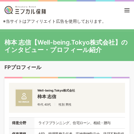
※当サイトはアフィリエイト広告を使用しております。
TOP
FP(ファイナンシャルプランナー)に相談する
柿本 志信【Well-bei
柿本 志信【Well-being.Tokyo株式会社】の
インタビュー・プロフィール紹介
FPプロフィール
Well-being.Tokyo株式会社
柿本 志信
年代 40代
性別 男性
得意分野
ライフプランニング、住宅ローン、相続・贈与
保有資格
AFP、管理業務主任者、宅地建物取引士、賃貸不動産経