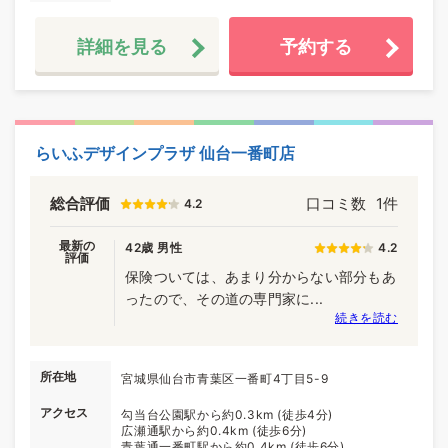
詳細を見る
予約する
らいふデザインプラザ 仙台一番町店
総合評価
口コミ数
1件
4.2
最新の
42歳 男性
4.2
評価
保険ついては、あまり分からない部分もあ
ったので、その道の専門家に...
続きを読む
所在地
宮城県仙台市青葉区一番町4丁目5-9
アクセス
勾当台公園駅から約0.3km (徒歩4分)
広瀬通駅から約0.4km (徒歩6分)
青葉通一番町駅から約0.4km (徒歩6分)