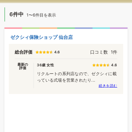
6件中
1〜6件目を表示
ゼクシィ保険ショップ 仙台店
総合評価
口コミ数
1件
4.6
最新の
36歳 女性
4.6
評価
リクルートの系列店なので、ゼクシィに載
っている式場を営業されたり...
続きを読む