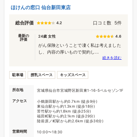
ほけんの窓口 仙台新田東店
総合評価
口コミ数
5件
4.2
最新の
24歳 女性
4.6
評価
がん保険ということで凄く私は考えました
し、内容の厚いもので契約し...
続きを読む
駐車場
授乳スペース
キッズスペース
所在地
宮城県仙台市宮城野区新田東1-16-5ベルセゾン1F
アクセス
小鶴新田駅から約0.7km (徒歩9分)
東仙台駅から約1.3km (徒歩18分)
苦竹駅から約1.8km (徒歩25分)
福田町駅から約2.1km (徒歩29分)
陸前原ノ町駅から約2.6km (徒歩36分)
営業時間
10:00〜18:30