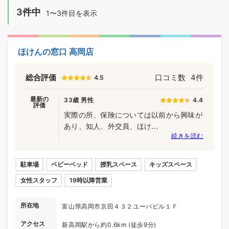
3件中
1〜3件目を表示
ほけんの窓口 高岡店
総合評価
口コミ数
4件
4.5
最新の
33歳 男性
4.4
評価
実際の所、保険については以前から興味が
あり、知人、外交員、ほけ...
続きを読む
駐車場
ベビーベッド
授乳スペース
キッズスペース
女性スタッフ
19時以降営業
所在地
富山県高岡市京田４３２ユーバビル１Ｆ
アクセス
新高岡駅から約0.6km (徒歩9分)