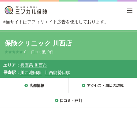
※当サイトはアフィリエイト広告を使用しております。
TOP
エリアから探す
兵庫県
川西市
保険クリニック 川西店
保険クリニック 川西店
0
口コミ数
0件
エリア
兵庫県 川西市
最寄駅
川西池田駅
川西能勢口駅
店舗情報
アクセス・周辺の環境
口コミ・評判