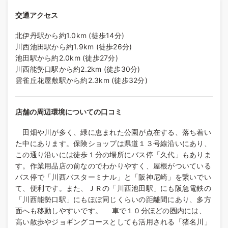
交通アクセス
北伊丹駅から約1.0km (徒歩14分)
川西池田駅から約1.9km (徒歩26分)
池田駅から約2.0km (徒歩27分)
川西能勢口駅から約2.2km (徒歩30分)
雲雀丘花屋敷駅から約2.3km (徒歩32分)
店舗の周辺環境についての口コミ
田畑や川が多く、緑に恵まれた公園が点在する、落ち着い
た中にあります。保険ショップは県道１３号線沿いにあり、
この通り沿いには徒歩１分の場所にバス停「久代」もありま
す。作業用品店の前なのでわかりやすく、屋根がついている
バス停で「川西バスターミナル」と「阪神尼崎」を繋いでい
て、便利です。また、ＪＲの「川西池田駅」にも阪急電鉄の
「川西能勢口駅」にもほぼ同じくらいの距離間にあり、多方
面へも移動しやすいです。 車で１０分ほどの圏内には、
高い散歩やジョギングコースとしても活用される「猪名川」