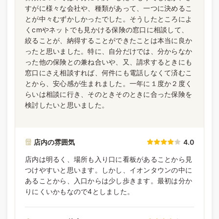
すがに様々な会社や、種類があって、一つに決めるこ
とが中々むずかしかったでした。そうしたところによ
くcmやネットでも見かける保険の窓口に相談して、
絞ることが、納得することができたことは本当に良か
ったと思いました。特に、自分だけでは、分からなか
った他の保険との兼ね合いや、又、請求するときにも
窓口にさえ相談すれば、何件にも電話しなくて済むこ
とから、安心感が生まれました。一年に１度か２度く
らいは相談に行き、そのときそのときに合った保険を
検討したいと思いました。
店内の雰囲気
4.0
店内は明るく、場所も入り口に看板があることから見
つけやすいと思います。しかし、イオンタウンの中に
あることから、入口からは少し歩きます。最初は分か
りにくいかもなので4としました。