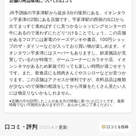
店舗の周辺環境についての口コミ
JR予讃線の宇多津駅から徒歩3分の場所にある、イオンタウ
ン宇多津の2階にある店舗です。宇多津駅の西側の出口から
出てまっすぐ進めばすぐに見つかるショッピングセンターの
中にあるので迷わずにたどりつけることでしょう。この店舗
があるフロアには家電のケーズデンキや書店、100円ショッ
プのザ・ダイソーなどが入っており買い物が楽しめます。イ
オンタウン宇多津にはスーパーもありますし、娯楽施設が充
実しているのが特徴で、ゲームコーナーにカラオケ店、イオ
ンシネマがあるため家族で行っても楽しい時間が過ごせそう
です。また、飲食店にも焼肉きんぐやスシローなどが見つか
ります。この店舗はアクセスが便利ですが、衣料品店は種類
が少ないので保険の相談をしてから洋服をたくさん見たい人
には物足りないかもしれません。
※近隣の方や訪問したことがある方の情報に基づいた口コミです。最新
情報でない可能性がありますので、あらかじめご了承ください。
口コミ・評判
口コミを投稿
(
2020.4.9
更新)