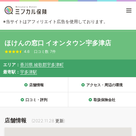
※当サイトはアフィリエイト広告を使用しております。
TOP
エリアから探す
香川県
綾歌郡宇多津町
ほけんの窓口 イオンタ
ほけんの窓口 イオンタウン宇多津店
4.6
口コミ数
7件
エリア
香川県 綾歌郡宇多津町
最寄駅
宇多津駅
店舗情報
アクセス・周辺の環境
口コミ・評判
取扱保険会社
店舗情報
(
2022.11.28
更新)