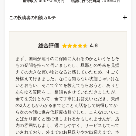
世帯収入
400〜499万円
相談に行った時期
2019年4月
この投稿者の相談カルテ
総合評価
4.6
まず、国籍が違うのに保険に入れるのかというそもそ
もの疑問を持って伺いましたし、旦那との将来を見据
えての大きな買い物となると感じていたため、すごく
身構えて行きました。なにも知らない状態じゃいけな
いとおもい、そこで全てを教えてもらおうと、ありと
あらゆる質問をし、相談もさせていただきましたが、
全てを受けとめて、全て丁寧にお答えいただき、夫婦
の2人ともがわかるまでとことん話をして納得してか
ら次のお話に進み信頼度抜群でした。こんなにいいこ
とばかり書くと逆に怪しまれるかもしれませんが、店
内の雰囲気もよく、過ごしやすく、サービスもてって
いされており、外までのお見送りやお出迎えまで、本