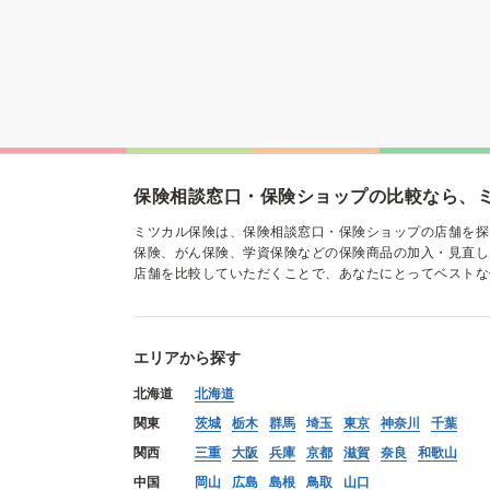
保険相談窓口・保険ショップの比較なら、
ミツカル保険は、保険相談窓口・保険ショップの店舗を探
保険、がん保険、学資保険などの保険商品の加入・見直し
店舗を比較していただくことで、あなたにとってベストな
エリアから探す
北海道
北海道
関東
茨城
栃木
群馬
埼玉
東京
神奈川
千葉
関西
三重
大阪
兵庫
京都
滋賀
奈良
和歌山
中国
岡山
広島
島根
鳥取
山口