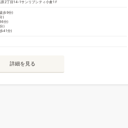
原2丁目14-1サンリブシティ小倉1Ｆ
徒歩9分)
分)
36分)
分)
歩41分)
詳細を見る