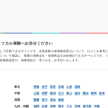
ミツカル保険へお任せください
して比較できるサイトです。全国多数の保険相談窓口について、口コミを参考
について相談し、複数の保険会社・保険商品を比較検討できるサービスです。
保険相談窓口・保険商品が「見つかる」お手伝いをします。
東北
青森
岩手
秋田
宮城
山形
福島
中部
山梨
長野
新潟
石川
富山
福井
愛知
静岡
岐阜
四国
愛媛
香川
高知
徳島
九州・沖縄
福岡
佐賀
長崎
熊本
大分
宮崎
鹿児島
沖縄