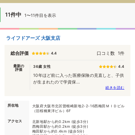
11件中
1〜11件目を表示
ライフドアーズ 大阪支店
総合評価
口コミ数
1件
4.4
最新の
36歳 女性
4.4
評価
10年ほど前に入った医療保険の見直しと、子供
が生まれたので学資保...
続きを読む
所在地
大阪府大阪市北区曽根崎新地2-2-16西梅田ＭＩＤビル
（旧桜橋東洋ビル）6F
アクセス
北新地駅から約0.2km (徒歩3分)
西梅田駅から約0.2km (徒歩3分)
梅田駅から約0.4km (徒歩5分)