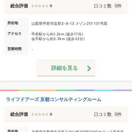
総合評価
口コミ数
0件
0
所在地
山梨県甲府市塩部3-9-13 メゾン21Ⅱ 101号室
アクセス
甲府駅から約1.2km (徒歩17分)
金手駅から約2.3km (徒歩32分)
営業時間
-
詳細を見る
ライフドアーズ 京都コンサルティングルーム
総合評価
口コミ数
0件
0
所在地
京都府京都市中京区占出山町308SOHOオフィス四条烏