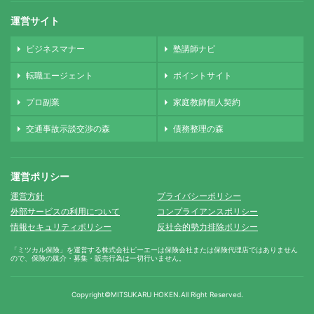
運営サイト
ビジネスマナー
塾講師ナビ
転職エージェント
ポイントサイト
プロ副業
家庭教師個人契約
交通事故示談交渉の森
債務整理の森
運営ポリシー
運営方針
プライバシーポリシー
外部サービスの利用について
コンプライアンスポリシー
情報セキュリティポリシー
反社会的勢力排除ポリシー
「ミツカル保険」を運営する株式会社ピーエーは保険会社または保険代理店ではありません
ので、保険の媒介・募集・販売行為は一切行いません。
Copyright©MITSUKARU HOKEN.
All Right Reserved.