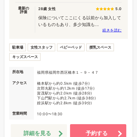
最新の
28歳 女性
5.0
評価
保険についてここにくる以前から加入して
いるものもあり、多少知識も...
続きを読む
駐車場
女性スタッフ
ベビーベッド
授乳スペース
キッズスペース
所在地
福岡県福岡市西区橋本１－９－４７
アクセス
橋本駅から約0.5km (徒歩7分)
次郎丸駅から約1.2km (徒歩17分)
賀茂駅から約2.0km (徒歩28分)
下山門駅から約2.7km (徒歩38分)
姪浜駅から約2.8km (徒歩39分)
営業時間
10:00〜18:30
詳細を見る
予約する