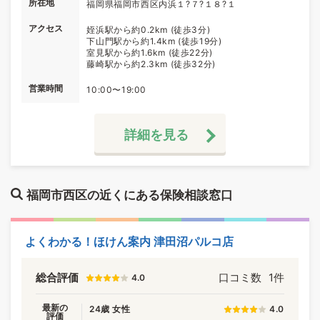
所在地
福岡県福岡市西区内浜１?７?１８?１
アクセス
姪浜駅から約0.2km (徒歩3分)
下山門駅から約1.4km (徒歩19分)
室見駅から約1.6km (徒歩22分)
藤崎駅から約2.3km (徒歩32分)
営業時間
10:00〜19:00
詳細を見る
福岡市西区の近くにある保険相談窓口
よくわかる！ほけん案内 津田沼パルコ店
総合評価
口コミ数
1件
4.0
最新の
24歳 女性
4.0
評価