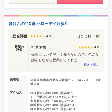
ほけんの110番 ハローデイ姪浜店
総合評価
口コミ数
1件
4.0
最新の
30歳 女性
4.0
評価
保険について詳しく知らないので、色んな
話をしながら提案してくれま...
続きを読む
所在地
福岡県福岡市西区姪浜駅南2-20-14 ハローデイ姪
浜店1F
アクセス
姪浜駅から約0.6km (徒歩8分)
下山門駅から約1.5km (徒歩21分)
室見駅から約1.6km (徒歩22分)
藤崎駅から約2.3km (徒歩32分)
橋本駅から約2.6km (徒歩36分)