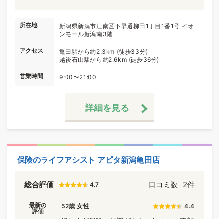
所在地
新潟県新潟市江南区下早通柳田1丁目1番1号 イオ
ンモール新潟南3階
アクセス
亀田駅から約2.3km (徒歩33分)
越後石山駅から約2.6km (徒歩36分)
営業時間
9:00〜21:00
詳細を見る
保険のライフアシスト アピタ新潟亀田店
総合評価
口コミ数
2件
4.7
最新の
52歳 女性
4.4
評価