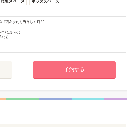
授乳スペース
キッズスペース
3-1西友ひたち野うしく店2F
m (徒歩2分)
34分)
予約する