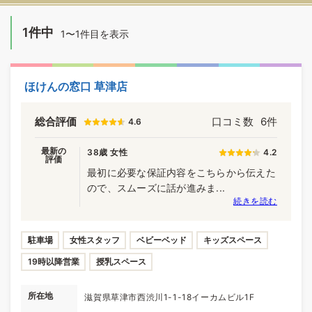
1件中
1〜1件目を表示
ほけんの窓口 草津店
総合評価
口コミ数
6件
4.6
最新の
38歳 女性
4.2
評価
最初に必要な保証内容をこちらから伝えた
ので、スムーズに話が進みま...
続きを読む
駐車場
女性スタッフ
ベビーベッド
キッズスペース
19時以降営業
授乳スペース
所在地
滋賀県草津市西渋川1-1-18イーカムビル1F