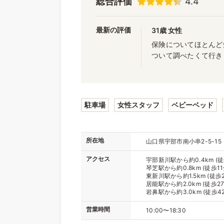
総合評価
4.4
最新の評価
31歳 女性
保険についてほとんど
ついて調べたくて行き
駐車場
女性スタッフ
ベビーベッド
所在地
山口県宇部市南小串2-5-15
アクセス
宇部新川駅から約0.4km (徒
琴芝駅から約0.8km (徒歩11
東新川駅から約1.5km (徒歩2
居能駅から約2.0km (徒歩27
岩鼻駅から約3.0km (徒歩4
営業時間
10:00〜18:30