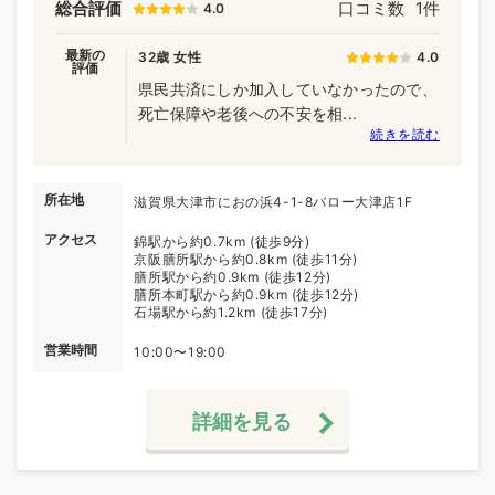
総合評価
口コミ数
1件
4.0
最新の
32歳 女性
4.0
評価
県民共済にしか加入していなかったので、
死亡保障や老後への不安を相...
続きを読む
所在地
滋賀県大津市におの浜4-1-8バロー大津店1F
アクセス
錦駅から約0.7km (徒歩9分)
京阪膳所駅から約0.8km (徒歩11分)
膳所駅から約0.9km (徒歩12分)
膳所本町駅から約0.9km (徒歩12分)
石場駅から約1.2km (徒歩17分)
営業時間
10:00〜19:00
詳細を見る