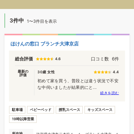
3件中
1〜3件目を表示
ほけんの窓口 ブランチ大津京店
総合評価
口コミ数
6件
4.6
最新の
30歳 女性
4.4
評価
初めて家を買う、普段とは違う状況で不安
な中伺いましたが結果的にと...
続きを読む
駐車場
ベビーベッド
授乳スペース
キッズスペース
19時以降営業
所在地