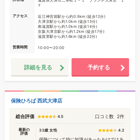
滋賀県大津市二本松１－１ ブランチ大津京 １
Ｆ
アクセス
近江神宮前駅から約0.9km (徒歩12分)
大津京駅から約1.0km (徒歩13分)
南滋賀駅から約1.0km (徒歩14分)
京阪大津京駅から約1.2km (徒歩17分)
滋賀里駅から約1.6km (徒歩22分)
営業時間
10:00〜20:00
詳細を見る
予約する
保険ひろば 西武大津店
総合評価
口コミ数
2件
4.5
最新の
33歳 女性
4.2
評価
保険について特に知識があったわけではあ