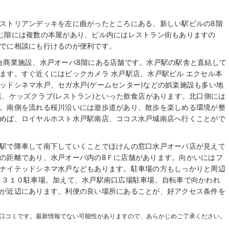
ストリアンデッキを左に曲がったところにある、新しい駅ビルの8階
じ階には複数の本屋があり、ビル内にはレストラン街もありますの
でに相談にも行けるのが便利です。
合商業施設、水戸オーパ8階にある店舗です。水戸駅の駅舎と直結して
ます。すぐ近くにはビックカメラ 水戸駅店、水戸駅ビル エクセル本
ッドシネマ水戸、セガ水戸(ゲームセンター)などの娯楽施設も多い地
店、ケッズクラブ(レストラン)といった飲食店があります。北口側には
。南側を流れる桜川沿いには遊歩道があり、散歩を楽しめる環境が整
めば、ロイヤルホスト水戸駅南店、ココス水戸城南店へ行くことがで
駅で降車して南下していくことでほけんの窓口水戸オーパ店が見えて
の距離であり、水戸オーパ内の8Ｆに店舗があります。向かいにはフ
ナイテッドシネマ水戸などもあります。駐車場の方もしっかりと周辺
Ｘ３１０駐車場。加えて、水戸駅南口広場駐車場。自転車で向かわれ
が近辺にあります。利便の良い場所にあることが、好アクセス条件を
た口コミです。最新情報でない可能性がありますので、あらかじめご了承ください。