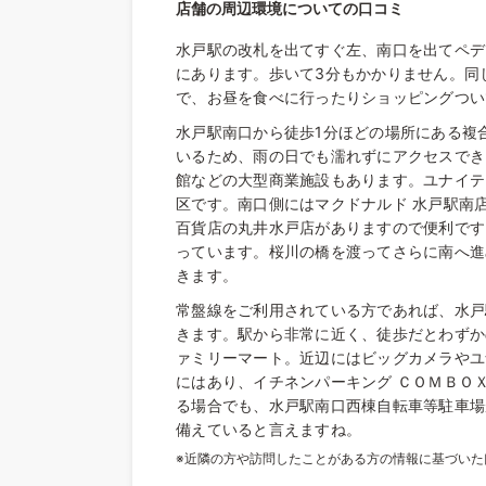
店舗の周辺環境についての口コミ
水戸駅の改札を出てすぐ左、南口を出てペデ
にあります。歩いて3分もかかりません。同
で、お昼を食べに行ったりショッピングつい
水戸駅南口から徒歩1分ほどの場所にある複
いるため、雨の日でも濡れずにアクセスでき
館などの大型商業施設もあります。ユナイテ
区です。南口側にはマクドナルド 水戸駅南
百貨店の丸井水戸店がありますので便利です
っています。桜川の橋を渡ってさらに南へ進
きます。
常盤線をご利用されている方であれば、水戸
きます。駅から非常に近く、徒歩だとわずか
ァミリーマート。近辺にはビッグカメラやユ
にはあり、イチネンパーキング ＣＯＭＢＯ
る場合でも、水戸駅南口西棟自転車等駐車場
備えていると言えますね。
※近隣の方や訪問したことがある方の情報に基づい