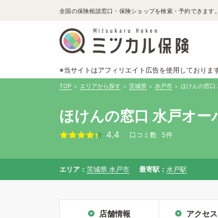
全国の保険相談窓口・保険ショップを検索・予約できます
※当サイトはアフィリエイト広告を使用しておりま
TOP
エリアから探す
茨城県
水戸市
ほけんの窓口
ほけんの窓口 水戸オー
4.4
口コミ数
5件
エリア
茨城県 水戸市
最寄駅
水戸駅
店舗情報
アクセス