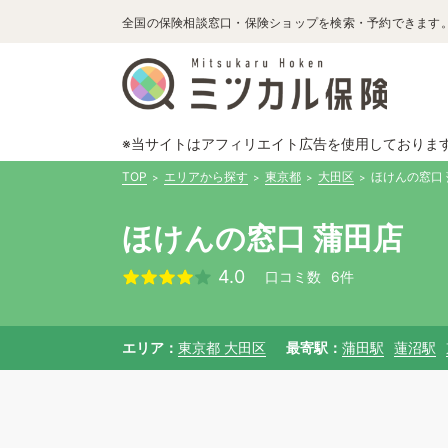
全国の保険相談窓口・保険ショップを検索・予約できます
※当サイトはアフィリエイト広告を使用しておりま
TOP
エリアから探す
東京都
大田区
ほけんの窓口
ほけんの窓口 蒲田店
4.0
口コミ数
6件
エリア
東京都 大田区
最寄駅
蒲田駅
蓮沼駅