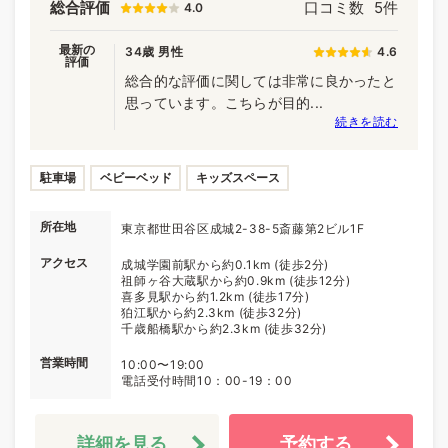
総合評価
口コミ数
5件
4.0
最新の
34歳 男性
4.6
評価
総合的な評価に関しては非常に良かったと
思っています。こちらが目的...
続きを読む
駐車場
ベビーベッド
キッズスペース
所在地
東京都世田谷区成城2-38-5斎藤第2ビル1F
アクセス
成城学園前駅から約0.1km (徒歩2分)
祖師ヶ谷大蔵駅から約0.9km (徒歩12分)
喜多見駅から約1.2km (徒歩17分)
狛江駅から約2.3km (徒歩32分)
千歳船橋駅から約2.3km (徒歩32分)
営業時間
10:00〜19:00
電話受付時間10：00-19：00
詳細を見る
予約する