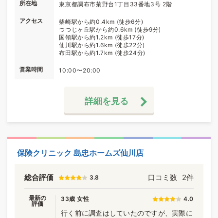
所在地
東京都調布市菊野台1丁目33番地3号 2階
アクセス
柴崎駅から約0.4km (徒歩6分)
つつじヶ丘駅から約0.6km (徒歩9分)
国領駅から約1.2km (徒歩17分)
仙川駅から約1.6km (徒歩22分)
布田駅から約1.7km (徒歩24分)
営業時間
10:00〜20:00
詳細を見る
保険クリニック 島忠ホームズ仙川店
総合評価
口コミ数
2件
3.8
最新の
33歳 女性
4.0
評価
行く前に調査はしていたのですが、実際に