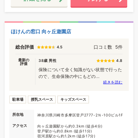
ほけんの窓口 向ヶ丘遊園店
総合評価
口コミ数
5件
4.5
最新の
38歳 男性
4.8
評価
保険について全く知識がない状態で行った
ので、生命保険の中にもどの...
続きを読む
駐車場
授乳スペース
キッズスペース
所在地
神奈川県川崎市多摩区登戸2777-2Ｎ-100ビル1F
アクセス
向ヶ丘遊園駅から約0.3km (徒歩4分)
登戸駅から約0.8km (徒歩11分)
宿河原駅から約1.2km (徒歩17分)