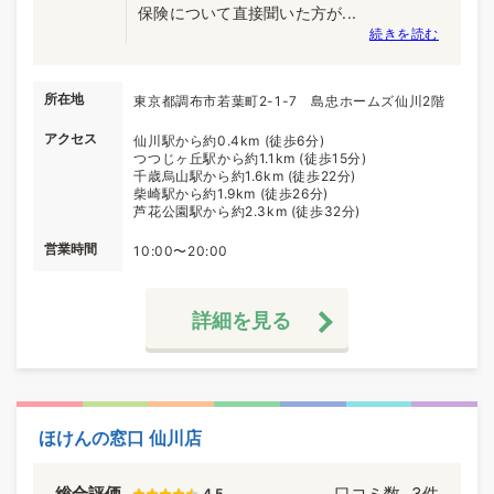
保険について直接聞いた方が...
続きを読む
所在地
東京都調布市若葉町2-1-7 島忠ホームズ仙川2階
アクセス
仙川駅から約0.4km (徒歩6分)
つつじヶ丘駅から約1.1km (徒歩15分)
千歳烏山駅から約1.6km (徒歩22分)
柴崎駅から約1.9km (徒歩26分)
芦花公園駅から約2.3km (徒歩32分)
営業時間
10:00〜20:00
詳細を見る
ほけんの窓口 仙川店
総合評価
口コミ数
3件
4.5