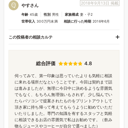
2018年9月13日 掲載
やすさん
年齢
45歳
性別
男性
家族構成
妻・子2
世帯収入
300万円未満
相談に行った時期
2016年6月
この投稿者の相談カルテ
総合評価
4.8
伺ってみて、第一印象は思っていたよりも気軽に相談
に来れる場所だなということです。今回は契約まで話
は進みましたが、無理に今日中に決めるような雰囲気
でもなく、もちろん無理強いもされず、少し悩んでい
たらパソコンで提案されたものをプリントアウトして
頂き家に持ち帰って考えてもらうように勧めていただ
いたりしました。専門の知識を有するスタッフと気軽
に相談できるお店の雰囲気で私はお勧めです。（飲み
物もジュースやコーヒーが自分で選べました）