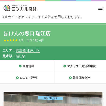
※当サイトはアフィリエイト広告を使用しております。
TOP
エリアから探す
東京都
江戸川区
ほけんの窓口 瑞江店
ほけんの窓口 瑞江店
4.9
口コミ数
4件
エリア
東京都 江戸川区
最寄駅
瑞江駅
店舗情報
アクセス・周辺の環境
口コミ・評判
取扱保険会社