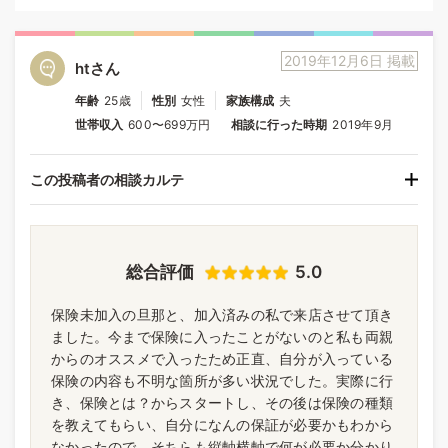
2019年12月6日 掲載
htさん
年齢
25歳
性別
女性
家族構成
夫
世帯収入
600〜699万円
相談に行った時期
2019年9月
この投稿者の相談カルテ
総合評価
5.0
保険未加入の旦那と、加入済みの私で来店させて頂き
ました。今まで保険に入ったことがないのと私も両親
からのオススメで入ったため正直、自分が入っている
保険の内容も不明な箇所が多い状況でした。実際に行
き、保険とは？からスタートし、その後は保険の種類
を教えてもらい、自分になんの保証が必要かもわから
なかったので、そちらも縦軸横軸で何が必要か分かり