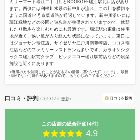
ミリーマート瑞江二丁目店とBOOKOFF瑞江駅北口店があり
ます。西側には利根川水系の新中川が流れ、この川を横切る
ように国道14号京葉道路が通過しています。新中川沿いには
瑞江緑地などの公園と遊歩道が整備されていますので、休憩
したり散歩を楽しむためにも最適です。瑞江駅の東側は住宅
地が近く、狭い道が入り組んだ状態になっています。東口に
はジョナサン瑞江店、サイゼリヤ江戸川南篠崎店、ココス瑞
江店などのファミリーレストランも多いです。カラオケシダ
ックス瑞江駅前クラブ、ビッグエコー瑞江駅前店などの娯楽
施設も近くにあります。
※近隣の方や訪問したことがある方の情報に基づいた口コミです。最新
情報でない可能性がありますので、あらかじめご了承ください。
口コミ・評判
口コミを投稿
(
2019.12.6
更新)
この店舗の総合評価(4件)
4.9