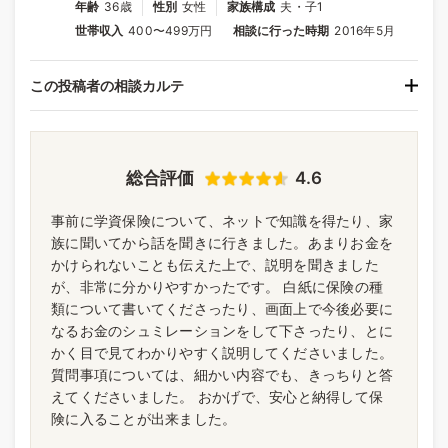
年齢
36歳
性別
女性
家族構成
夫・子1
世帯収入
400〜499万円
相談に行った時期
2016年5月
この投稿者の相談カルテ
総合評価
4.6
事前に学資保険について、ネットで知識を得たり、家
族に聞いてから話を聞きに行きました。あまりお金を
かけられないことも伝えた上で、説明を聞きました
が、非常に分かりやすかったです。 白紙に保険の種
類について書いてくださったり、画面上で今後必要に
なるお金のシュミレーションをして下さったり、とに
かく目で見てわかりやすく説明してくださいました。
質問事項については、細かい内容でも、きっちりと答
えてくださいました。 おかげで、安心と納得して保
険に入ることが出来ました。