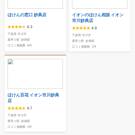
ほけんの窓口 妙典店
イオンのほけん相談 イオン
市川妙典店
4.3
4.9
千葉県 市川市
千葉県 市川市
最寄り駅
妙典駅
最寄り駅
妙典駅
口コミ掲載数
6件
口コミ掲載数
2件
ほけん百花 イオン市川妙典
店
4.7
千葉県 市川市
最寄り駅
妙典駅
口コミ掲載数
3件