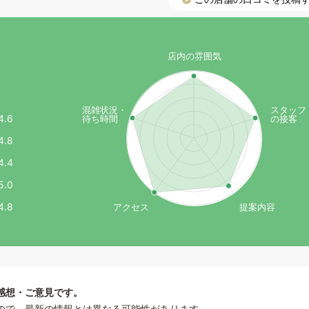
）
店内の雰囲気
混雑状況・
スタッフ
4.6
待ち時間
の接客
4.8
4.4
5.0
4.8
アクセス
提案内容
感想・ご意見です。
ので、最新の情報とは異なる可能性があります。