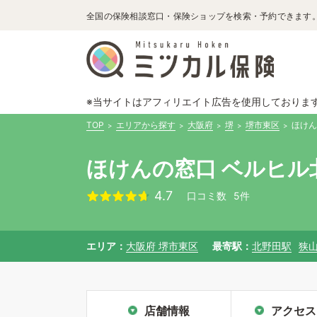
全国の保険相談窓口・保険ショップを検索・予約できます
※当サイトはアフィリエイト広告を使用しておりま
TOP
エリアから探す
大阪府
堺
堺市東区
ほけん
ほけんの窓口 ベルヒル
4.7
口コミ数
5件
エリア
大阪府 堺市東区
最寄駅
北野田駅
狭
店舗情報
アクセス