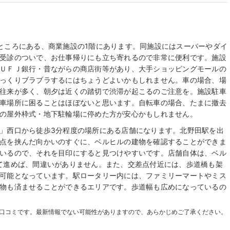
ところにある、商業施設の1階にあります。同施設にはスーパーやダイ
受診のついで、お仕事帰りにも立ち寄れるので非常に便利です。施設
ＵＦＪ銀行・昔ながらの商店街等があり、大手ショッピングモールの
っくりブラブラするにはちょうどよいかもしれません。車の場合、場
往来が多く、朝夕は近くの踏切で渋滞が起こるのご注意を。施設駐車
車場所に困ることはほぼないと思います。自転車の場合、たまに撤去
の屋外枠式・地下駐輪場に停めた方が安心かもしれません。
」西口から徒歩3分程度の場所にある店舗になります。北野田駅を出
点を挟んだ向かいのすぐに、ベルヒルの建物を確認することができま
いるので、それを目印にすると見つけやすいです。店舗自体は、ベル
て進めば、間違いがありません。また、交差点付近には、歩道橋も架
可能となっています。駅ロータリー内には、ファミリーマートやミス
物も済ませることができるエリアです。歩道幅も広めになっているの
た口コミです。最新情報でない可能性がありますので、あらかじめご了承ください。