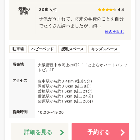
最新の
30歳 女性
4.4
評価
子供がうまれて、将来の学費のことを自分
でたくさん調べましたが、調...
続きを読む
駐車場
ベビーベッド
授乳スペース
キッズスペース
所在地
大阪府豊中市岡上の町2-1-1とよなかハートパレッ
トビル1F
アクセス
豊中駅から約0.4km (徒歩5分)
岡町駅から約0.6km (徒歩8分)
曽根駅から約1.5km (徒歩21分)
蛍池駅から約1.8km (徒歩24分)
柴原駅から約1.9km (徒歩26分)
営業時間
10:00〜19:00
詳細を見る
予約する