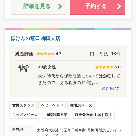
詳細を見る
予約する
ほけんの窓口 梅田支店
総合評価
口コミ数
13件
4.7
最新の
39歳 女性
5.0
評価
大学時代から保険理論については勉強して
きたので、ある程度の知識は...
続きを読む
女性スタッフ
ベビーベッド
授乳スペース
キッズスペース
19時以降営業
取扱保険会社40社以上
所在地
大阪府大阪市北区角田町8番1号梅田阪急ビルオフ
ィスタワー29F