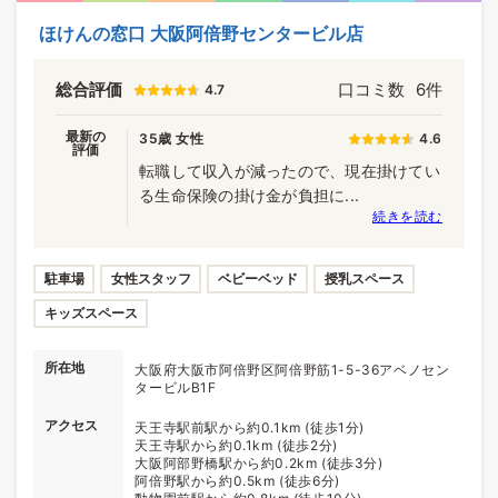
ほけんの窓口 大阪阿倍野センタービル店
総合評価
口コミ数
6件
4.7
最新の
35歳 女性
4.6
評価
転職して収入が減ったので、現在掛けてい
る生命保険の掛け金が負担に...
続きを読む
駐車場
女性スタッフ
ベビーベッド
授乳スペース
キッズスペース
所在地
大阪府大阪市阿倍野区阿倍野筋1-5-36アベノセン
タービルB1F
アクセス
天王寺駅前駅から約0.1km (徒歩1分)
天王寺駅から約0.1km (徒歩2分)
大阪阿部野橋駅から約0.2km (徒歩3分)
阿倍野駅から約0.5km (徒歩6分)