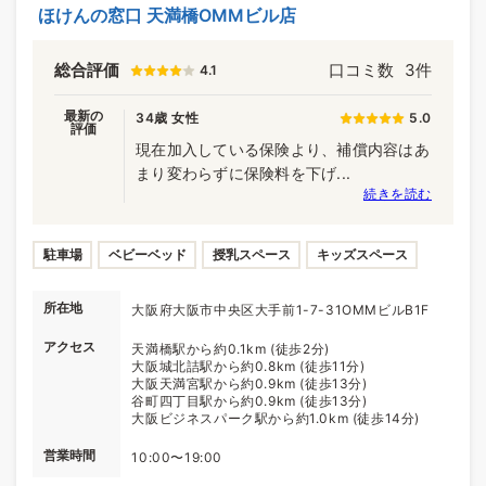
ほけんの窓口 天満橋OMMビル店
総合評価
口コミ数
3件
4.1
最新の
34歳 女性
5.0
評価
現在加入している保険より、補償内容はあ
まり変わらずに保険料を下げ...
続きを読む
駐車場
ベビーベッド
授乳スペース
キッズスペース
所在地
大阪府大阪市中央区大手前1-7-31OMMビルB1F
アクセス
天満橋駅から約0.1km (徒歩2分)
大阪城北詰駅から約0.8km (徒歩11分)
大阪天満宮駅から約0.9km (徒歩13分)
谷町四丁目駅から約0.9km (徒歩13分)
大阪ビジネスパーク駅から約1.0km (徒歩14分)
営業時間
10:00〜19:00