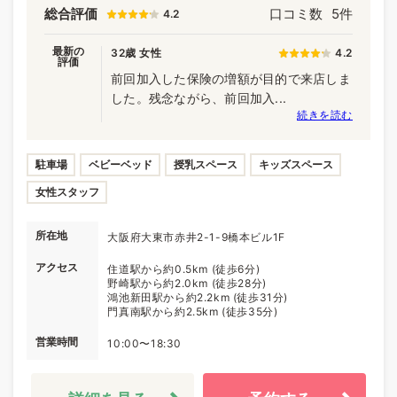
総合評価
口コミ数
5件
4.2
最新の
32歳 女性
4.2
評価
前回加入した保険の増額が目的で来店しま
した。残念ながら、前回加入...
続きを読む
駐車場
ベビーベッド
授乳スペース
キッズスペース
女性スタッフ
所在地
大阪府大東市赤井2-1-9橋本ビル1F
アクセス
住道駅から約0.5km (徒歩6分)
野崎駅から約2.0km (徒歩28分)
鴻池新田駅から約2.2km (徒歩31分)
門真南駅から約2.5km (徒歩35分)
営業時間
10:00〜18:30