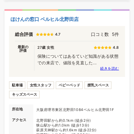
ほけんの窓口 ベルヒル北野田店
総合評価
口コミ数
5件
4.7
最新の
27歳 女性
4.8
評価
保険についてはあるていど知識がある状態
での来店で、値段を見直した...
続きを読む
駐車場
女性スタッフ
ベビーベッド
授乳スペース
キッズスペース
所在地
大阪府堺市東区北野田1084ベルヒル北野田1F
アクセス
北野田駅から約0.1km (徒歩2分)
狭山駅から約1.0km (徒歩13分)
萩原天神駅から約1.6km (徒歩22分)