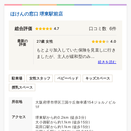
ほけんの窓口 堺東駅前店
総合評価
口コミ数
6件
4.7
最新の
27歳 女性
4.0
評価
もとより加入していた保険を見直しに行き
ましたが、主人が緩和型のみ...
続きを読む
駐車場
女性スタッフ
ベビーベッド
キッズスペース
授乳スペース
所在地
大阪府堺市堺区三国ケ丘御幸通154ジョルノビル
1F
アクセス
堺東駅から約0.2km (徒歩3分)
大小路駅から約1.1km (徒歩15分)
花田口駅から約1.1km (徒歩15分)