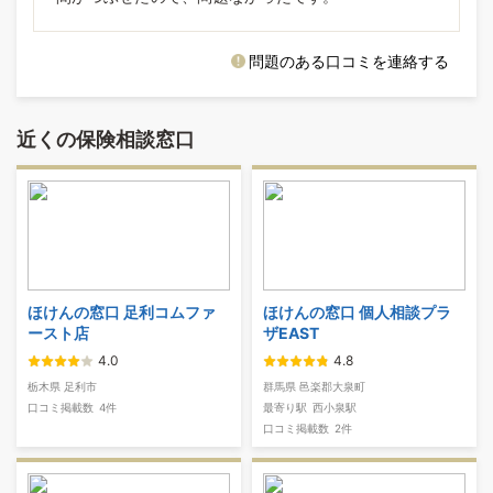
問題のある口コミを連絡する
近くの保険相談窓口
ほけんの窓口 足利コムファ
ほけんの窓口 個人相談プラ
ースト店
ザEAST
4.0
4.8
栃木県 足利市
群馬県 邑楽郡大泉町
口コミ掲載数
4件
最寄り駅
西小泉駅
口コミ掲載数
2件