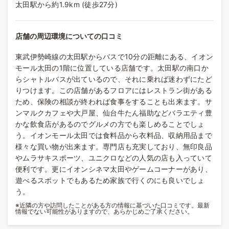
太田駅から約1.9km (徒歩27分)
店舗の周辺環境についての口コミ
東武伊勢崎線の太田駅からバスで10分の距離にある、イオン
モール太田の1階に位置している店舗です。太田駅の南口か
らシャトルバスが出ているので、それに乗れば迷わずにたど
りつけます。この店舗があるフロアにはレストラン街がある
ため、保険の相談が終われば食事をすることも出来ます。サ
ンマルクカフェや大戸屋、仙台牛たん福助などバラエティ豊
かな飲食店があるのでグルメの方でも楽しめることでしょ
う。イオンモール太田では食料品から衣料品、収納用品まで
様々な買い物が出来ます。専門店も充実しており、無印良品
やムラサキスポーツ、ユニクロなどの人気の店も入っていて
便利です。更にイオンシネマ太田やゲームコーナーがあり、
遊べるスポットでもあるため家族で行くのにも良いでしょ
う。
※近隣の方や訪問したことがある方の情報に基づいた口コミです。最新
情報でない可能性がありますので、あらかじめご了承ください。