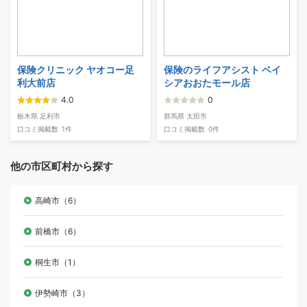
保険クリニック ヤオコー足
保険のライフアシスト ベイ
利大前店
シアおおたモール店
4.0
0
栃木県 足利市
群馬県 太田市
口コミ掲載数
1件
口コミ掲載数
0件
他の市区町村から探す
高崎市（6）
前橋市（6）
桐生市（1）
伊勢崎市（3）