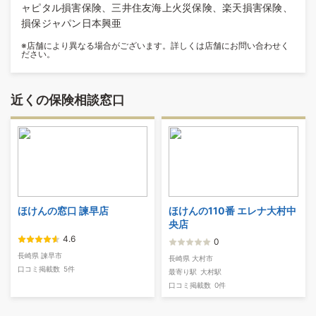
ャピタル損害保険、三井住友海上火災保険、楽天損害保険、
損保ジャパン日本興亜
※店舗により異なる場合がございます。詳しくは店舗にお問い合わせく
ださい。
近くの保険相談窓口
ほけんの窓口 諫早店
ほけんの110番 エレナ大村中
央店
4.6
0
長崎県 諫早市
長崎県 大村市
口コミ掲載数
5件
最寄り駅
大村駅
口コミ掲載数
0件