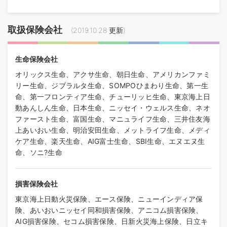
取扱保険会社
(
2019.10.28
更新)
生命保険会社
オリックス生命、アクサ生命、朝日生命、アメリカンファミ
リー生命、ジブラルタ生命、SOMPOひまわり生命、第一生
命、第一フロンティア生命、チューリッヒ生命、東京海上日
動あんしん生命、日本生命、ニッセイ・ウェルス生命、ネオ
ファースト生命、富国生命、マニュライフ生命、三井住友海
上あいおい生命、明治安田生命、メットライフ生命、メディ
ケア生命、楽天生命、AIG富士生命、SBI生命、エヌエヌ生
命、ソニ?生命
損害保険会社
東京海上日動火災保険、エース保険、ニューインディア保
険、あいおいニッセイ同和損害保険、アニコム損害保険、
AIG損害保険、セコム損害保険、日新火災海上保険、日立キ