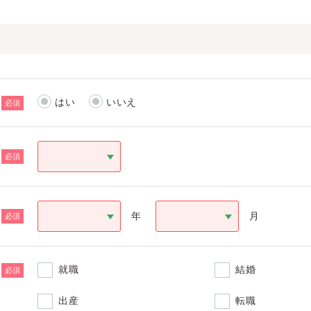
はい
いいえ
必須
必須
年
月
必須
就職
結婚
必須
出産
転職