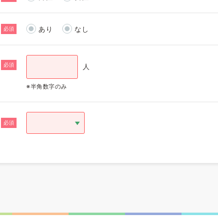
あり
なし
必須
必須
人
※半角数字のみ
必須