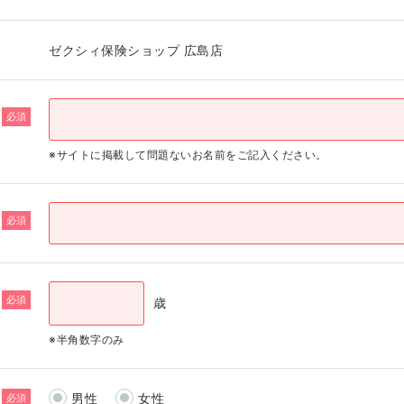
ゼクシィ保険ショップ 広島店
必須
※サイトに掲載して問題ないお名前をご記入ください。
必須
必須
歳
※半角数字のみ
男性
女性
必須