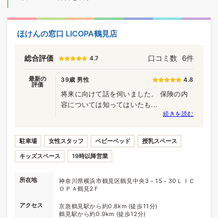
ほけんの窓口 LICOPA鶴見店
総合評価
口コミ数
6件
4.7
最新の
39歳 男性
4.8
評価
将来に向けて話を伺いました。 保険の内
容については知ってはいたも...
続きを読む
駐車場
女性スタッフ
ベビーベッド
授乳スペース
キッズスペース
19時以降営業
所在地
神奈川県横浜市鶴見区鶴見中央3－15－30ＬＩＣ
ＯＰＡ鶴見2Ｆ
アクセス
京急鶴見駅から約0.8km (徒歩11分)
鶴見駅から約0.9km (徒歩12分)