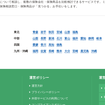
について相談し、複数の保険会社・保険商品を比較検討できるサービスです。
保険相談窓口・保険商品が「見つかる」お手伝いをします。
東北
青森
岩手
秋田
宮城
山形
福島
中部
山梨
長野
新潟
石川
富山
福井
愛知
静岡
岐阜
四国
愛媛
香川
高知
徳島
九州・沖縄
福岡
佐賀
長崎
熊本
大分
宮崎
鹿児島
沖縄
運営ポリシー
運
運営方針
プライバシーポリシー
外部サービスの利用について
コンプライアンスポリシー