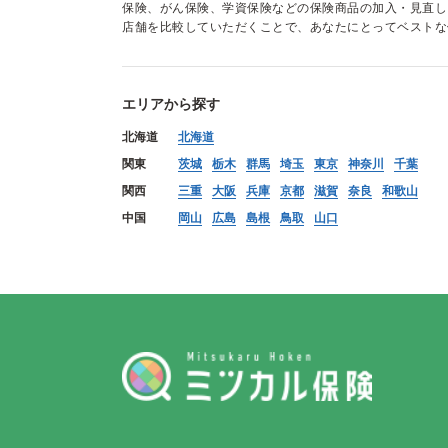
保険、がん保険、学資保険などの保険商品の加入・見直し
店舗を比較していただくことで、あなたにとってベストな
エリアから探す
北海道
北海道
関東
茨城
栃木
群馬
埼玉
東京
神奈川
千葉
関西
三重
大阪
兵庫
京都
滋賀
奈良
和歌山
中国
岡山
広島
島根
鳥取
山口