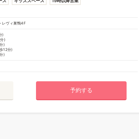
ース
キッズスペース
19時以降営業
トレヴィ巣鴨4F
分)
分)
分)
歩12分)
分)
予約する