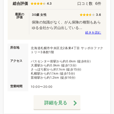
総合評価
口コミ数
6件
4.3
最新の
30歳 女性
3.6
評価
保険の知識がなく、がん保険の種類もあら
ゆる会社から沢山出している...
続きを読む
所在地
北海道札幌市中央区北2条東4丁目 サッポロファク
トリー3条館1階
アクセス
バスセンター前駅から約0.6km (徒歩8分)
大通駅から約0.9km (徒歩13分)
さっぽろ駅から約1.1km (徒歩15分)
札幌駅から約1.1km (徒歩15分)
苗穂駅から約1.2km (徒歩16分)
営業時間
10:00〜20:00
詳細を見る