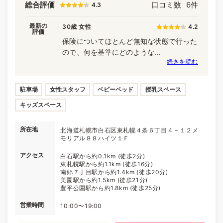
総合評価
口コミ数
6件
4.3
最新の
30歳 女性
4.2
評価
保険についてほとんど無知な状態で行った
ので、何を基準にどのような...
続きを読む
駐車場
女性スタッフ
ベビーベッド
授乳スペース
キッズスペース
所在地
北海道札幌市白石区東札幌４条６丁目４－１２メ
モリアル８８ハイツ１Ｆ
アクセス
白石駅から約0.1km (徒歩2分)
東札幌駅から約1.1km (徒歩16分)
南郷７丁目駅から約1.4km (徒歩20分)
美園駅から約1.5km (徒歩21分)
豊平公園駅から約1.8km (徒歩25分)
営業時間
10:00〜19:00