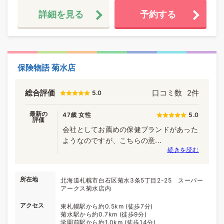
詳細を見る
予約する
保険物語 菊水店
総合評価
口コミ数
2件
5.0
最新の
47歳 女性
5.0
評価
会社としてお薦めの保健ブランドがあった
ようなのですが、こちらの意...
続きを読む
所在地
北海道札幌市白石区菊水3条5丁目2-25 スーパー
アークス菊水店内
アクセス
東札幌駅から約0.5km (徒歩7分)
菊水駅から約0.7km (徒歩9分)
学園前駅から約1.0km (徒歩14分)