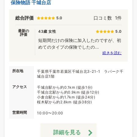
保険物語 千城台店
総合評価
口コミ数
1件
5.0
最新の
43歳 女性
5.0
評価
短期間だけの保険に加入したのですが、初
めてのタイプの保険でしたの...
続きを読む
所在地
千葉県千葉市若葉区千城台北3-21-1 ラパーク千
城台店1階
アクセス
千城台駅から約0.1km (徒歩1分)
千城台北駅から約0.9km (徒歩12分)
小倉台駅から約1.7km (徒歩24分)
桜木駅から約2.8km (徒歩38分)
営業時間
10:00〜20:00
詳細を見る