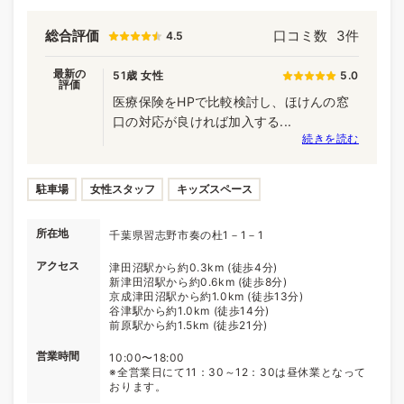
総合評価
口コミ数
3件
4.5
最新の
51歳 女性
5.0
評価
医療保険をHPで比較検討し、ほけんの窓
口の対応が良ければ加入する...
続きを読む
駐車場
女性スタッフ
キッズスペース
所在地
千葉県習志野市奏の杜1－1－1
アクセス
津田沼駅から約0.3km (徒歩4分)
新津田沼駅から約0.6km (徒歩8分)
京成津田沼駅から約1.0km (徒歩13分)
谷津駅から約1.0km (徒歩14分)
前原駅から約1.5km (徒歩21分)
営業時間
10:00〜18:00
※全営業日にて11：30～12：30は昼休業となって
おります。