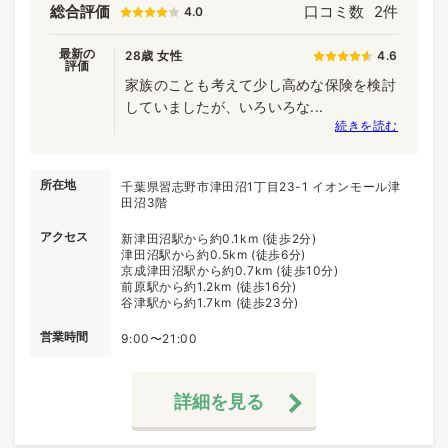
総合評価
口コミ数
2件
4.0
最新の
28歳 女性
4.6
評価
家族のことも考えて少し高めな保険を検討
していましたが、いろいろな...
続きを読む
所在地
千葉県習志野市津田沼1丁目23-1 イオンモール津
田沼3階
アクセス
新津田沼駅から約0.1km (徒歩2分)
津田沼駅から約0.5km (徒歩6分)
京成津田沼駅から約0.7km (徒歩10分)
前原駅から約1.2km (徒歩16分)
谷津駅から約1.7km (徒歩23分)
営業時間
9:00〜21:00
詳細を見る