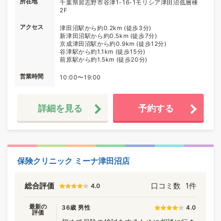
所在地
千葉県習志野市谷津1-16-1モリシア津田沼低層棟
2F
アクセス
津田沼駅から約0.2km (徒歩3分)
新津田沼駅から約0.5km (徒歩7分)
京成津田沼駅から約0.9km (徒歩12分)
谷津駅から約1.1km (徒歩15分)
前原駅から約1.5km (徒歩20分)
営業時間
10:00〜19:00
詳細を見る
予約する
保険クリニック ミーナ津田沼店
総合評価
口コミ数
1件
4.0
最新の
36歳 男性
4.0
評価