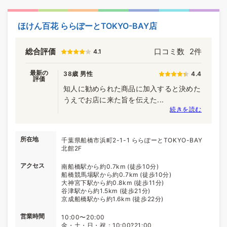
ほけん百花 ららぽーとTOKYO-BAY店
総合評価
口コミ数
2件
4.1
最新の
38歳 男性
4.4
評価
知人に勧められた商品に加入すると決めた
うえでお店に来た旨を伝えた...
続きを読む
所在地
千葉県船橋市浜町2-1-1 ららぽーとTOKYO-BAY
北館2F
アクセス
南船橋駅から約0.7km (徒歩10分)
船橋競馬場駅から約0.7km (徒歩10分)
大神宮下駅から約0.8km (徒歩11分)
谷津駅から約1.5km (徒歩21分)
京成船橋駅から約1.6km (徒歩22分)
営業時間
10:00〜20:00
金・土・日・祝：10:00?21:00