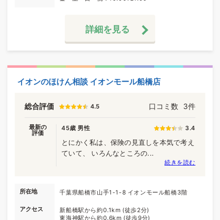
詳細を見る
イオンのほけん相談 イオンモール船橋店
総合評価
口コミ数
3件
4.5
最新の
45歳 男性
3.4
評価
とにかく私は、保険の見直しを本気で考え
ていて、 いろんなところの...
続きを読む
所在地
千葉県船橋市山手1-1-8 イオンモール船橋3階
アクセス
新船橋駅から約0.1km (徒歩2分)
東海神駅から約0.6km (徒歩9分)