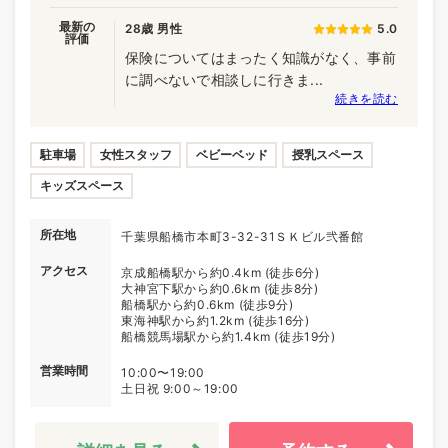
最新の
28歳 男性
5.0
評価
保険についてはまったく知識がなく、事前
に調べないで相談しに行きま...
続きを読む
駐車場
女性スタッフ
ベビーベッド
授乳スペース
キッズスペース
所在地
千葉県船橋市本町3-32-31ＳＫビル弐番館
アクセス
京成船橋駅から約0.4km (徒歩6分)
大神宮下駅から約0.6km (徒歩8分)
船橋駅から約0.6km (徒歩9分)
東海神駅から約1.2km (徒歩16分)
船橋競馬場駅から約1.4km (徒歩19分)
営業時間
10:00〜19:00
土日祝 9:00～19:00