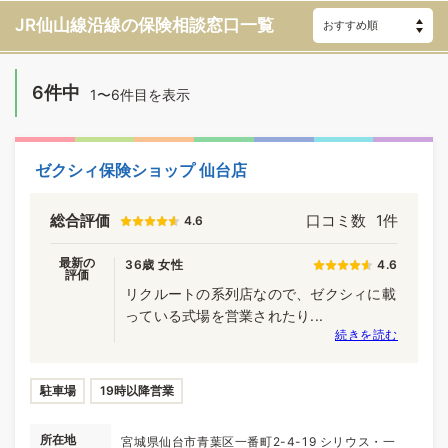
JR仙山線沿線の
保険相談窓口一覧
6件中
1〜6件目を表示
ゼクシィ保険ショップ 仙台店
総合評価
口コミ数
1件
4.6
最新の
36歳 女性
4.6
評価
リクルートの系列店なので、ゼクシィに載
っている式場を営業されたり...
続きを読む
駐車場
19時以降営業
所在地
宮城県仙台市青葉区一番町2-4-19 シリウス・一