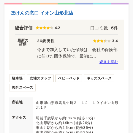
ほけんの窓口 イオン山形北店
総合評価
口コミ数
6件
4.2
最新の
36歳 男性
3.4
評価
今まで加入していた保険は、会社の保険部
に任せた団体保険で、最初に...
続きを読む
駐車場
女性スタッフ
ベビーベッド
キッズスペース
授乳スペース
所在地
山形県山形市馬見ケ崎２－１２－１９イオン山形
北１Ｆ
アクセス
羽前千歳駅から約1.1km (徒歩16分)
北山形駅から約1.9km (徒歩26分)
東金井駅から約2.5km (徒歩35分)
南出羽駅から約2.5km (徒歩35分)