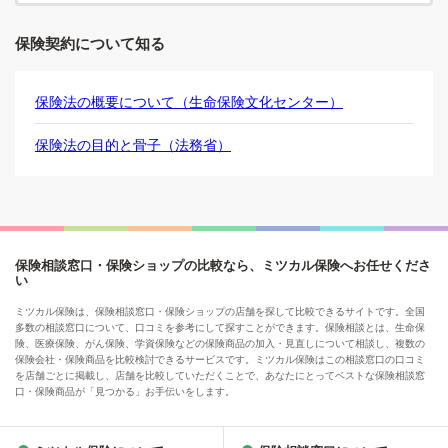
保険契約について知る
保険法の概要について（生命保険文化センター）
保険法の目的と骨子（法務省）
保険相談窓口・保険ショップの比較なら、ミツカル保険へお任せくださ
い
ミツカル保険は、保険相談窓口・保険ショップの店舗を探して比較できるサイトです。全国
多数の相談窓口について、口コミを参考にして探すことができます。保険相談とは、生命保
険、医療保険、がん保険、学資保険などの保険商品の加入・見直しについて相談し、複数の
保険会社・保険商品を比較検討できるサービスです。ミツカル保険はこの相談窓口の口コミ
を店舗ごとに掲載し、店舗を比較していただくことで、あなたにとってベストな保険相談窓
口・保険商品が「見つかる」お手伝いをします。