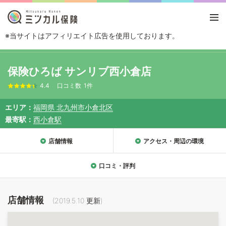
※当サイトはアフィリエイト広告を使用しております。
TOP
エリアから探す
福岡県
北九州
北九州市小倉北区
保険ひろば 
保険ひろば サンリブ西小倉店
4.4
口コミ数
1件
エリア
福岡県 北九州市小倉北区
最寄駅
西小倉駅
店舗情報
アクセス・周辺の環境
口コミ・評判
店舗情報
(
2019.5.10
更新)