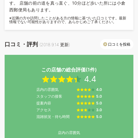
す。 店舗の前の道を真っ直ぐ、10分ほど歩いた所には小倉
西郵便局もあります。
※近隣の方や訪問したことがある方の情報に基づいた口コミです。最新
情報でない可能性がありますので、あらかじめご了承ください。
口コミ・評判
口コミを投稿
(
2018.9.14
更新)
この店舗の総合評価(1件)
4.4
店内の雰囲気
4.0
スタッフの接客
5.0
提案内容
5.0
アクセス
3.0
混雑状況・待ち時間
5.0
店内の雰囲気