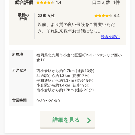
総合評価
口コミ数
1件
4.4
最新の
28歳 女性
4.4
評価
以前、より質の良い保険をご提案いただ
き、それ以来数年お世話になっ...
続きを読む
所在地
福岡県北九州市小倉北区竪町2-3-15サンリブ西小
倉1Ｆ
アクセス
西小倉駅から約0.7km (徒歩10分)
旦過駅から約1.3km (徒歩17分)
平和通駅から約1.3km (徒歩18分)
小倉駅から約1.4km (徒歩19分)
南小倉駅から約1.7km (徒歩23分)
営業時間
9:30〜20:00
詳細を見る