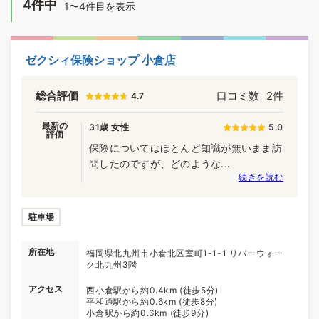
4件中
1〜4件目を表示
ゼクシィ保険ショップ 小倉店
総合評価
口コミ数
2件
4.7
最新の
31歳 女性
5.0
評価
保険についてはほとんど知識が無いまま訪
問したのですが、どのような...
続きを読む
駐車場
所在地
福岡県北九州市小倉北区室町1-1-1 リバーウォー
ク北九州3階
アクセス
西小倉駅から約0.4km (徒歩5分)
平和通駅から約0.6km (徒歩8分)
小倉駅から約0.6km (徒歩9分)