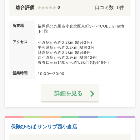
総合評価
口コミ数
0件
0
所在地
福岡県北九州市小倉北区京町3-1-1COLET/I'm地
下1階
アクセス
小倉駅から約0.2km (徒歩3分)
平和通駅から約0.2km (徒歩3分)
旦過駅から約0.5km (徒歩8分)
西小倉駅から約0.9km (徒歩12分)
香春口三萩野駅から約1.3km (徒歩19分)
営業時間
10:00〜20:00
詳細を見る
保険ひろば サンリブ西小倉店