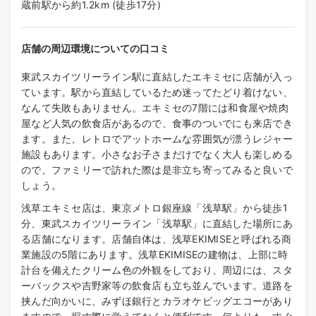
蔵前駅から約1.2km (徒歩17分)
店舗の周辺環境についての口コミ
東武スカイツリーライン駅に直結したエキミセに店舗が入っ
ています。駅から直結しているため迷ってたどり着けない、
なんて失敗もありません。エキミセの7階には和食屋や焼肉
屋など人気の飲食店があるので、食事のついでにも来店でき
ます。また、レトロでアットホームな雰囲気が漂うレジャー
施設もあります。小さなお子さまだけでなく大人も楽しめる
ので、ファミリーで訪れた際は是非立ち寄ってみると良いで
しょう。
浅草エキミセ店は、東京メトロ銀座線「浅草駅」から徒歩1
分、東武スカイツリーライン「浅草駅」に直結した場所にあ
る店舗になります。店舗自体は、浅草EKIMISEと呼ばれる商
業施設の5階にあります。浅草EKIMISEの建物は、上部に時
計台を備えたクリーム色の外観をしており、周辺には、スタ
ーバックスや吉野家等の飲食店も立ち並んでいます。道路を
挟んだ向かいに、みずほ銀行とカラオケビッグエコーがあり