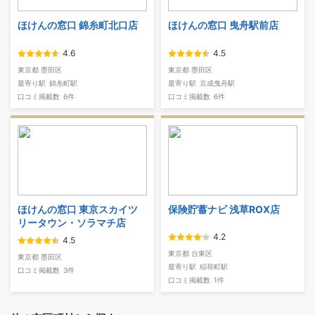
ほけんの窓口 錦糸町北口店
ほけんの窓口 曳舟駅前店
4.6
4.5
東京都 墨田区
東京都 墨田区
最寄り駅
錦糸町駅
最寄り駅
京成曳舟駅
口コミ掲載数
6件
口コミ掲載数
6件
ほけんの窓口 東京スカイツ
保険貯蓄ナビ 浅草ROX店
リータウン・ソラマチ店
4.2
4.5
東京都 台東区
東京都 墨田区
最寄り駅
稲荷町駅
口コミ掲載数
3件
口コミ掲載数
1件