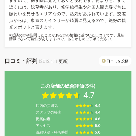
ますので、探す際に覚えておくと便利です。何よりも、すぐ
近くには、浅草寺があり、修学旅行生や外国人観光客で常に
賑わいを見せるエリアなので、活気があふれています。交差
点からは、東京スカイツリーが綺麗に見えるので、絶好の観
光スポットと言えます。
※近隣の方や訪問したことがある方の情報に基づいた口コミです。最新
情報でない可能性がありますので、あらかじめご了承ください。
口コミ・評判
口コミを投稿
(
2019.4.11
更新)
この店舗の総合評価(5件)
4.7
店内の雰囲気
4.4
スタッフの接客
4.4
提案内容
4.6
アクセス
5.0
混雑状況・待ち時間
5.0