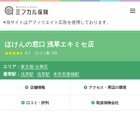
※当サイトはアフィリエイト広告を使用しております。
TOP
エリアから探す
東京都
台東区
ほけんの窓口 浅草エキミセ店
ほけんの窓口 浅草エキミセ店
4.7
口コミ数
5件
エリア
東京都 台東区
最寄駅
浅草駅
浅草駅
本所吾妻橋駅
店舗情報
アクセス・周辺の環境
口コミ・評判
取扱保険会社