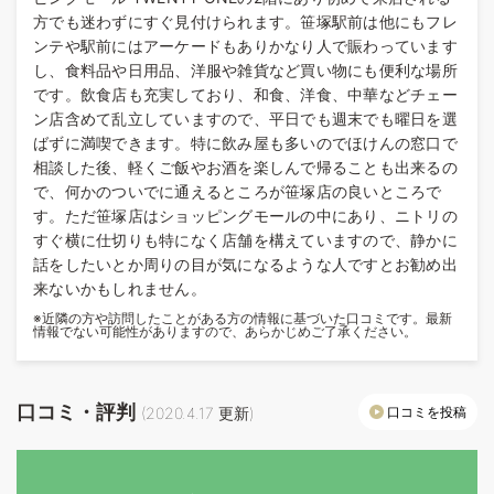
方でも迷わずにすぐ見付けられます。笹塚駅前は他にもフレ
ンテや駅前にはアーケードもありかなり人で賑わっています
し、食料品や日用品、洋服や雑貨など買い物にも便利な場所
です。飲食店も充実しており、和食、洋食、中華などチェー
ン店含めて乱立していますので、平日でも週末でも曜日を選
ばずに満喫できます。特に飲み屋も多いのでほけんの窓口で
相談した後、軽くご飯やお酒を楽しんで帰ることも出来るの
で、何かのついでに通えるところが笹塚店の良いところで
す。ただ笹塚店はショッピングモールの中にあり、ニトリの
すぐ横に仕切りも特になく店舗を構えていますので、静かに
話をしたいとか周りの目が気になるような人ですとお勧め出
来ないかもしれません。
※近隣の方や訪問したことがある方の情報に基づいた口コミです。最新
情報でない可能性がありますので、あらかじめご了承ください。
口コミ・評判
口コミを投稿
(
2020.4.17
更新)