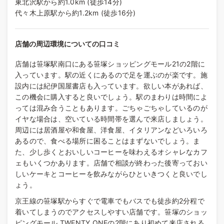
東北沢駅から約1.0km (徒歩14分)
代々木上原駅から約1.2km (徒歩16分)
店舗の周辺環境についての口コミ
店舗は笹塚駅南口にある笹塚ショッピングモール21の2階に
入っています。駅の近くにあるので足を運ぶのが楽です。施
設内には紀伊国屋書店も入っています。欲しい本があれば、
この機会に購入すると良いでしょう。駅のまわりは時間によ
っては混み合うこともあります。ごちゃごちゃしているのが
イヤな場合は、空いている時間帯を選んで来店しましょう。
周辺には居酒屋や和食屋、洋食屋、イタリアンなどいろいろ
あるので、食べる場所に困ることはまずないでしょう。ま
た、少し歩くとおいしいコーヒーを味わえるオシャレなカフ
ェもいくつかあります。店舗で相談が終わった後寄っておい
しいケーキとコーヒーを飲みながらひといきつくと良いでし
ょう。
京王線の笹塚駅からすぐで電車でもバスでも徒歩約2分程で
着いてしまうのでアクセスしやすい店舗です。笹塚のショッ
ピングモール TWENTY ONEの2階にあり初めて来店される