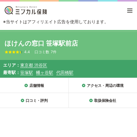
※当サイトはアフィリエイト広告を使用しております。
TOP
エリアから探す
東京都
渋谷区
ほけんの窓口 笹塚駅前店
ほけんの窓口 笹塚駅前店
4.4
口コミ数
7件
エリア
東京都 渋谷区
最寄駅
笹塚駅
幡ヶ谷駅
代田橋駅
店舗情報
アクセス・周辺の環境
口コミ・評判
取扱保険会社