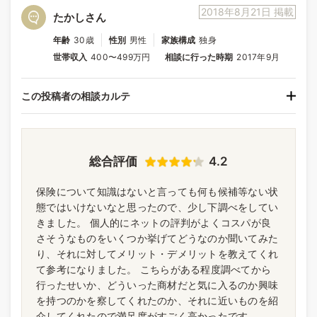
2018年8月21日 掲載
たかしさん
年齢
30歳
性別
男性
家族構成
独身
世帯収入
400〜499万円
相談に行った時期
2017年9月
この投稿者の相談カルテ
総合評価
4.2
保険について知識はないと言っても何も候補等ない状
態ではいけないなと思ったので、少し下調べをしてい
きました。 個人的にネットの評判がよくコスパが良
さそうなものをいくつか挙げてどうなのか聞いてみた
り、それに対してメリット・デメリットを教えてくれ
て参考になりました。 こちらがある程度調べてから
行ったせいか、どういった商材だと気に入るのか興味
を持つのかを察してくれたのか、それに近いものを紹
介してくれたので満足度がすごく高かったです。