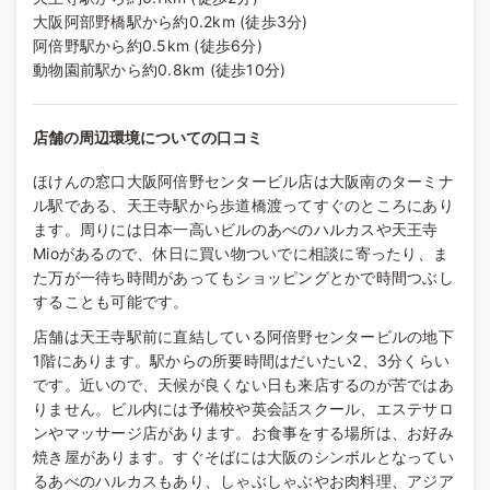
大阪阿部野橋駅から約0.2km (徒歩3分)
阿倍野駅から約0.5km (徒歩6分)
動物園前駅から約0.8km (徒歩10分)
店舗の周辺環境についての口コミ
ほけんの窓口大阪阿倍野センタービル店は大阪南のターミナ
ル駅である、天王寺駅から歩道橋渡ってすぐのところにあり
ます。周りには日本一高いビルのあべのハルカスや天王寺
Mioがあるので、休日に買い物ついでに相談に寄ったり、ま
た万が一待ち時間があってもショッピングとかで時間つぶし
することも可能です。
店舗は天王寺駅前に直結している阿倍野センタービルの地下
1階にあります。駅からの所要時間はだいたい2、3分くらい
です。近いので、天候が良くない日も来店するのが苦ではあ
りません。ビル内には予備校や英会話スクール、エステサロ
ンやマッサージ店があります。お食事をする場所は、お好み
焼き屋があります。すぐそばには大阪のシンボルとなってい
るあべのハルカスもあり、しゃぶしゃぶやお肉料理、アジア