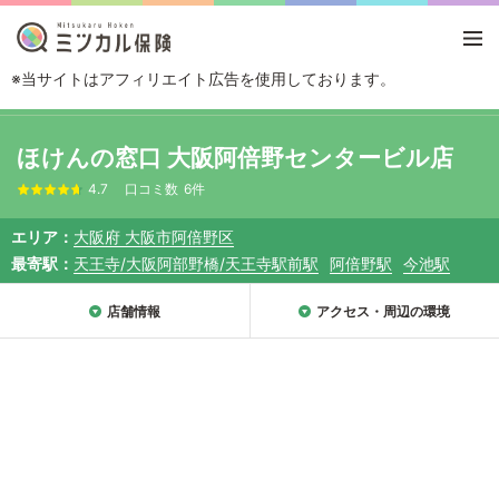
※当サイトはアフィリエイト広告を使用しております。
TOP
エリアから探す
大阪府
大阪
大阪市阿倍野区
ほけんの窓口 大
ほけんの窓口 大阪阿倍野センタービル店
4.7
口コミ数
6件
エリア
大阪府 大阪市阿倍野区
最寄駅
天王寺/大阪阿部野橋/天王寺駅前駅
阿倍野駅
今池駅
店舗情報
アクセス・周辺の環境