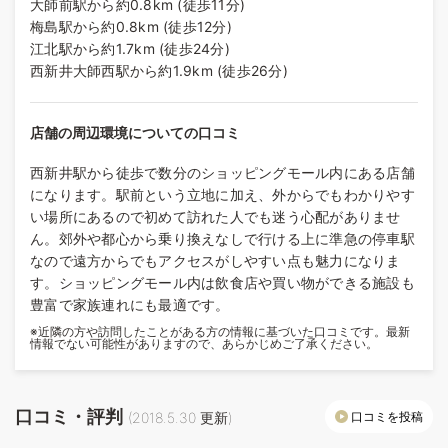
大師前駅から約0.8km (徒歩11分)
梅島駅から約0.8km (徒歩12分)
江北駅から約1.7km (徒歩24分)
西新井大師西駅から約1.9km (徒歩26分)
店舗の周辺環境についての口コミ
西新井駅から徒歩で数分のショッピングモール内にある店舗
になります。駅前という立地に加え、外からでもわかりやす
い場所にあるので初めて訪れた人でも迷う心配がありませ
ん。郊外や都心から乗り換えなしで行ける上に準急の停車駅
なので遠方からでもアクセスがしやすい点も魅力になりま
す。ショッピングモール内は飲食店や買い物ができる施設も
豊富で家族連れにも最適です。
※近隣の方や訪問したことがある方の情報に基づいた口コミです。最新
情報でない可能性がありますので、あらかじめご了承ください。
口コミ・評判
口コミを投稿
(
2018.5.30
更新)