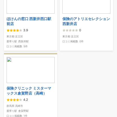
ほけんの窓口 西新井西口駅
保険のアトリエセレクション
前店
西新井店
3.9
0
東京都 足立区
東京都 足立区
最寄り駅
西新井駅
口コミ掲載数
0件
口コミ掲載数
5件
保険クリニック ミスターマ
ックス倉賀野店（高崎）
4.2
群馬県 高崎市
最寄り駅
倉賀野駅
口コミ掲載数
1件