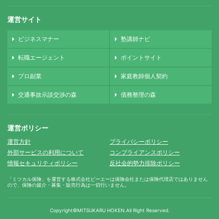
運営サイト
ビジネスマナー
塾講師ナビ
転職エージェント
ポイントサイト
プロ副業
家庭教師個人契約
交通事故示談交渉の森
債務整理の森
運営ポリシー
運営方針
プライバシーポリシー
外部サービスの利用について
コンプライアンスポリシー
情報セキュリティポリシー
反社会的勢力排除ポリシー
「ミツカル保険」を運営する株式会社ピーエーは保険会社または保険代理店ではありません
ので、保険の媒介・募集・販売行為は一切行いません。
Copyright©MITSUKARU HOKEN.
All Right Reserved.