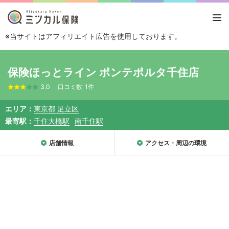
※当サイトはアフィリエイト広告を使用しております。
TOP
エリアから探す
東京都
足立区
保険ほっとライン ポンテポルタ千
保険ほっとライン ポンテポルタ千住店
3.0
口コミ数
1件
エリア
東京都 足立区
最寄駅
千住大橋駅
南千住駅
店舗情報
アクセス・周辺の環境