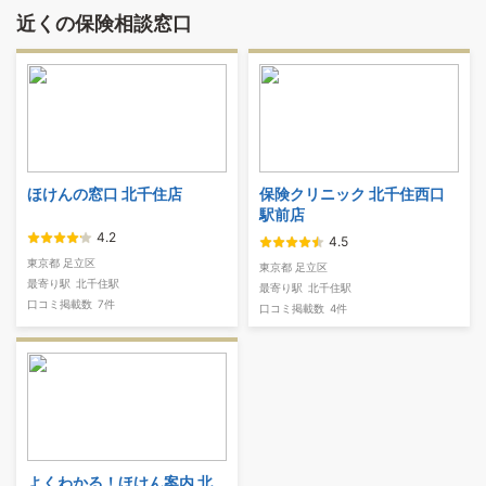
近くの保険相談窓口
ほけんの窓口 北千住店
保険クリニック 北千住西口
駅前店
4.2
4.5
東京都 足立区
東京都 足立区
最寄り駅
北千住駅
最寄り駅
北千住駅
口コミ掲載数
7件
口コミ掲載数
4件
よくわかる！ほけん案内 北