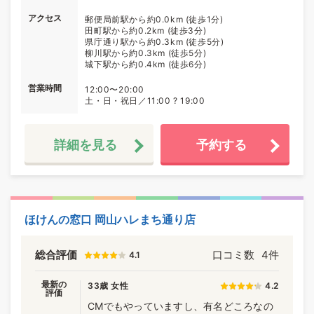
アクセス
郵便局前駅から約0.0km (徒歩1分)
田町駅から約0.2km (徒歩3分)
県庁通り駅から約0.3km (徒歩5分)
柳川駅から約0.3km (徒歩5分)
城下駅から約0.4km (徒歩6分)
営業時間
12:00〜20:00
土・日・祝日／11:00 ? 19:00
詳細を見る
予約する
ほけんの窓口 岡山ハレまち通り店
総合評価
口コミ数
4件
4.1
最新の
33歳 女性
4.2
評価
CMでもやっていますし、有名どころなの