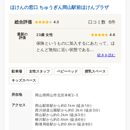
ほけんの窓口 ちゅうぎん岡山駅前ほけんプラザ
総合評価
口コミ数
6件
4.3
最新の
23歳 女性
4.6
評価
保険というものに加入するにあたって、ほ
とんど無知に近い状態である...
続きを読む
駐車場
女性スタッフ
ベビーベッド
授乳スペース
キッズスペース
所在地
岡山県岡山市北区本町2-5
アクセス
岡山駅前駅から約0.1km (徒歩1分)
西川緑道公園駅から約0.2km (徒歩3分)
岡山駅から約0.2km (徒歩3分)
柳川駅から約0.4km (徒歩6分)
郵便局前駅から約0.6km (徒歩8分)