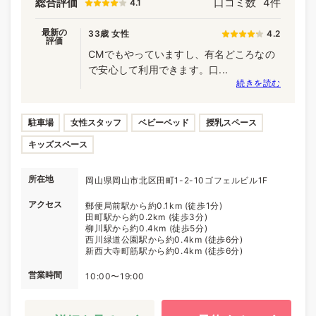
総合評価
口コミ数
4件
4.1
最新の
33歳 女性
4.2
評価
CMでもやっていますし、有名どころなの
で安心して利用できます。口...
続きを読む
駐車場
女性スタッフ
ベビーベッド
授乳スペース
キッズスペース
所在地
岡山県岡山市北区田町1-2-10ゴフェルビル1F
アクセス
郵便局前駅から約0.1km (徒歩1分)
田町駅から約0.2km (徒歩3分)
柳川駅から約0.4km (徒歩5分)
西川緑道公園駅から約0.4km (徒歩6分)
新西大寺町筋駅から約0.4km (徒歩6分)
営業時間
10:00〜19:00