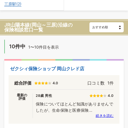
三原駅(2)
JR山陽本線(岡山～三原)沿線の
保険相談窓口一覧
10件中
1〜10件目を表示
ゼクシィ保険ショップ 岡山クレド店
総合評価
口コミ数
1件
4.0
最新の
28歳 男性
4.0
評価
保険についてほとんど知識がありませんで
したが、生命保険と医療保険...
続きを読む