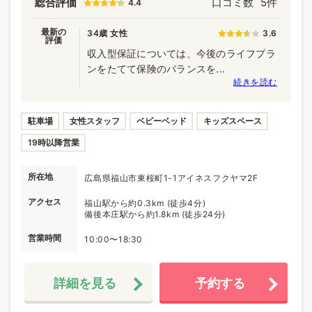
総合評価
口コミ数
5件
4.4
最新の
34歳 女性
3.6
評価
収入型保証については、今後のライフプラ
ンをたてて保険のバランスを...
続きを読む
駐車場
女性スタッフ
ベビーベッド
キッズスペース
19時以降営業
所在地
広島県福山市東桜町1-1アイネスフクヤマ2F
アクセス
福山駅から約0.3km (徒歩4分)
備後本庄駅から約1.8km (徒歩24分)
営業時間
10:00〜18:30
詳細を見る
予約する