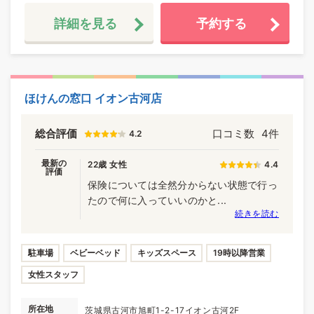
詳細を見る
予約する
ほけんの窓口 イオン古河店
総合評価
口コミ数
4件
4.2
最新の
22歳 女性
4.4
評価
保険については全然分からない状態で行っ
たので何に入っていいのかと...
続きを読む
駐車場
ベビーベッド
キッズスペース
19時以降営業
女性スタッフ
所在地
茨城県古河市旭町1-2-17イオン古河2F