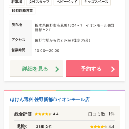
駐車場
女性スタッフ
ベビーベッド
キッズスペース
19時以降営業
所在地
栃木県佐野市高萩町1324－1 イオンモール佐野
新都市2Ｆ
アクセス
佐野市駅から約2.8km (徒歩39分)
営業時間
10:00〜20:00
詳細を見る
予約する
ほけん選科 佐野新都市イオンモール店
総合評価
口コミ数
1件
4.4
最新の
31歳 女性
4.4