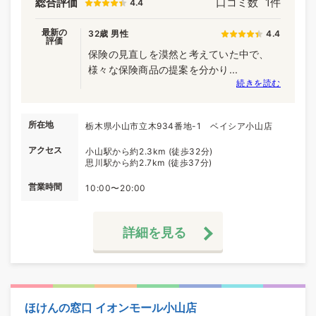
総合評価
口コミ数
1件
4.4
最新の
32歳 男性
4.4
評価
保険の見直しを漠然と考えていた中で、
様々な保険商品の提案を分かり...
続きを読む
所在地
栃木県小山市立木934番地-1 ベイシア小山店
アクセス
小山駅から約2.3km (徒歩32分)
思川駅から約2.7km (徒歩37分)
営業時間
10:00〜20:00
詳細を見る
ほけんの窓口 イオンモール小山店