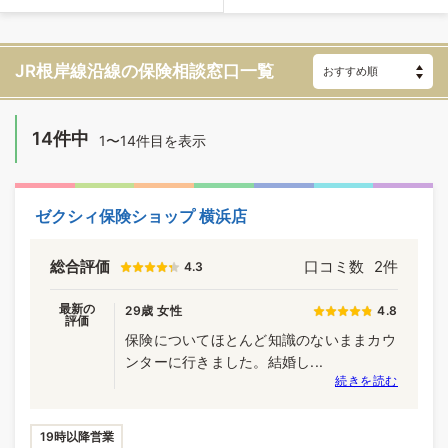
JR根岸線沿線の
保険相談窓口一覧
14件中
1〜14件目を表示
ゼクシィ保険ショップ 横浜店
総合評価
口コミ数
2件
4.3
最新の
29歳 女性
4.8
評価
保険についてほとんど知識のないままカウ
ンターに行きました。結婚し...
続きを読む
19時以降営業