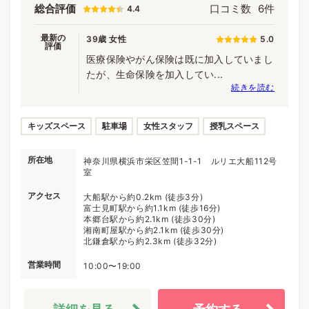
総合評価
口コミ数
6件
4.4
最新の
39歳 女性
5.0
評価
医療保険やがん保険は既に加入していまし
たが、生命保険を加入してい...
続きを読む
キッズスペース
駐車場
女性スタッフ
授乳スペース
所在地
神奈川県横浜市栄区笠間1-1-1 ルリエ大船112号
室
アクセス
大船駅から約0.2km (徒歩3分)
富士見町駅から約1.1km (徒歩16分)
本郷台駅から約2.1km (徒歩30分)
湘南町屋駅から約2.1km (徒歩30分)
北鎌倉駅から約2.3km (徒歩32分)
営業時間
10:00〜19:00