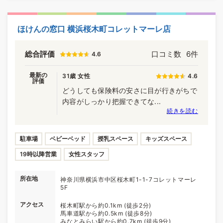
ほけんの窓口 横浜桜木町コレットマーレ店
総合評価
口コミ数
6件
4.6
最新の
31歳 女性
4.6
評価
どうしても保険料の安さに目が行きがちで
内容がしっかり把握できてな...
続きを読む
駐車場
ベビーベッド
授乳スペース
キッズスペース
19時以降営業
女性スタッフ
所在地
神奈川県横浜市中区桜木町1-1-7コレットマーレ
5F
アクセス
桜木町駅から約0.1km (徒歩2分)
馬車道駅から約0.5km (徒歩8分)
みなとみらい駅から約0.7km (徒歩9分)