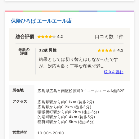
保険ひろば エールエール店
総合評価
口コミ数
1件
4.2
最新の
32歳 男性
4.2
評価
結果としては切り替えはしなかったです
が、対応も良く丁寧な印象で満...
続きを読む
所在地
広島県広島市南区松原町9-1エールエールA館B2F
アクセス
広島駅駅から約0.1km (徒歩2分)
広島駅から約0.2km (徒歩3分)
猿猴橋町駅から約0.2km (徒歩3分)
的場町駅から約0.4km (徒歩5分)
稲荷町駅から約0.5km (徒歩6分)
営業時間
10:00〜20:00