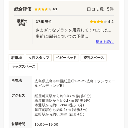
総合評価
口コミ数
5件
4.1
最新の
37歳 男性
4.2
評価
さまざまなプランを用意してくれました。
事前に保険についての予備...
続きを読む
駐車場
女性スタッフ
ベビーベッド
授乳スペース
キッズスペース
所在地
広島県広島市中区紙屋町1-2-22広島トランヴェー
ルビルディングB1
アクセス
紙屋町東駅から約0.0km (徒歩0分)
紙屋町西駅から約0.1km (徒歩2分)
本通駅から約0.2km (徒歩3分)
県庁前駅から約0.2km (徒歩3分)
立町駅から約0.3km (徒歩4分)
営業時間
10:00〜19:00