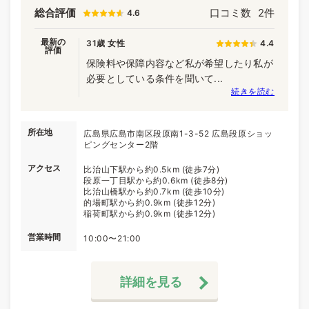
総合評価
口コミ数
2件
4.6
最新の
31歳 女性
4.4
評価
保険料や保障内容など私が希望したり私が
必要としている条件を聞いて...
続きを読む
所在地
広島県広島市南区段原南1-3-52 広島段原ショッ
ピングセンター2階
アクセス
比治山下駅から約0.5km (徒歩7分)
段原一丁目駅から約0.6km (徒歩8分)
比治山橋駅から約0.7km (徒歩10分)
的場町駅から約0.9km (徒歩12分)
稲荷町駅から約0.9km (徒歩12分)
営業時間
10:00〜21:00
詳細を見る