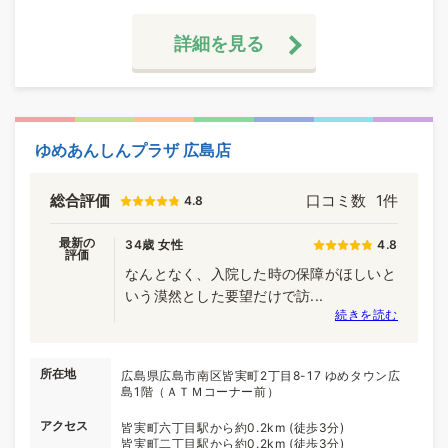
詳細を見る
ゆめあんしんプラザ 広島店
総合評価
口コミ数
1件
4.8
最新の
34歳 女性
4.8
評価
なんとなく、入院した時の保障がほしいと
いう漠然とした要望だけで訪...
続きを読む
所在地
広島県広島市南区皆実町2丁目8-17 ゆめタウン広
島1階（ＡＴＭコーナー前）
アクセス
皆実町六丁目駅から約0.2km (徒歩3分)
皆実町二丁目駅から約0.2km (徒歩3分)