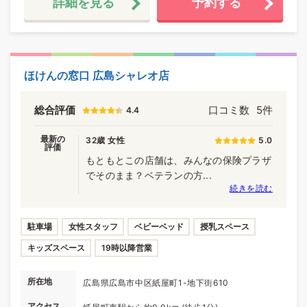
詳細を見る
予約する
ほけんの窓口 広島シャレオ店
総合評価
口コミ数
5件
4.4
最新の
32歳 女性
5.0
評価
もともとこの店舗は、みんなの保険プラザ
でそのまま？ベテランの方...
続きを読む
駐車場
女性スタッフ
ベビーベッド
授乳スペース
キッズスペース
19時以降営業
所在地
広島県広島市中区紙屋町1-地下街610
アクセス